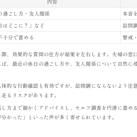
内容
の過ごし方・友人関係
本音
日はどこに？」など
詰問
不十分で責める
警戒
る際、効果的な質問の仕方が結果を左右します。夫婦の窓
えば、最近の休日の過ごし方や、友人関係について自然に
具体的な行動確認も有効ですが、詰問調にならないよう注
に走るリスクがあります。
話し方まで細かくアドバイスし、セルフ調査を円滑に進め
が分かった」といった声が多く寄せられています。