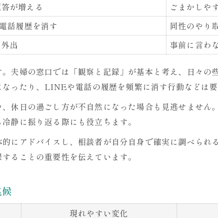
返答が増える
ごまかしや
浮気調べる際の法的リスクを知ろう
や電話履歴を消す
同性のやり
プライバシー侵害にならないための注意点
な外出
事前に言わ
浮気調査でやりがちなNG行動
浮気調査自分でやる時のポイント
す。夫婦の窓口では「観察と記録」が基本と考え、日々の
夫婦の窓口ならではのセルフ調査サポート力
なったり、LINEや電話の履歴を頻繁に消す行動などは
夫婦の窓口のサポート内容比較表
や、休日の過ごし方が不自然になった場合も見逃せません
専門家の視点から浮気調査を支援
ら冷静に振り返る際にも役立ちます。
セルフ調査に強い夫婦の窓口の特徴
体的にアドバイスし、相談者が自分自身で確実に調べられ
浮気調査で得られる安心感とは
録することの重要性を伝えています。
夫婦の窓口独自のアフターケア体制
兆候
現れやすい変化