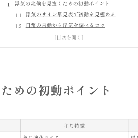
浮気の兆候を見抜くための初動ポイント
浮気のサイン早見表で初動を見極める
日常の言動から浮気を調べるコツ
急な変化に敏感な人が注意すべき浮気兆候
浮気してるか確かめる質問の活用法
浮気調査に役立つ観察ポイント総まとめ
LINEやiPhoneで浮気を調べる最新術
LINE浮気見破る方法比較表
くための初動ポイント
iPhoneで浮気調べるときの落とし穴
LINEの既読やトーク履歴から浮気を調査
浮気調査アプリの選び方と注意点
浮気を調べる際のスマホ設定チェック法
主な特徴
浮気調査グッズ活用で証拠を自力収集
急に強化される
隠