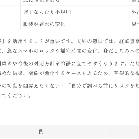
浮気調査グッズの種類と比較一覧
遅くなったり不規則
外
ICレコーダーやGPSで浮気を調べる実践例
服装や香水の変化
異
役に立った浮気調査グッズ体験談
浮気証拠の集め方と保存のポイント
表」を活用することが重要です。夫婦の窓口では、経験豊
グッズ選びに迷った時の判断基準
ば、急なスマホのロックや帰宅時間の変化、身だしなみへ
パートナーの行動から分かる浮気サイン解説
拠集めや今後の対応方針を冷静に立てやすくなります。た
浮気兆候別チェックリスト早見表
詰めた結果、関係が悪化するケースもあるため、客観的な
浮気している時の行動パターン
査の初動を間違えたくない」「自分で調べる前にリスクを
生活習慣の変化で浮気を調べる方法
してください。
浮気男がよく言うセリフとその裏側
外出頻度やスマホ利用の変化に注目
自分で浮気調査に挑む際の落とし穴と対策
例
セルフ調査の失敗例と対策まとめ