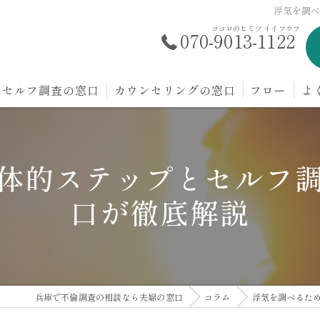
浮気を調
ココロのヒミツ イイフウフ
070-9013-1122
セルフ調査の窓口
カウンセリングの窓口
フロー
よ
体的ステップとセルフ
口が徹底解説
兵庫で不倫調査の相談なら夫婦の窓口
コラム
浮気を調べるた