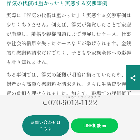
浮気の代償は重かったと実感する交渉事例
実際に「浮気の代償は重かった」と実感する交渉事例は
少なくありません。例えば、浮気が発覚したことで家庭
が崩壊し、離婚や親権問題にまで発展したケース、仕事
や社会的信用を失ったケースなどが挙げられます。金銭
的な慰謝料請求だけでなく、子どもや家族全体への影響
も計り知れません。
ある事例では、浮気の証拠が明確に揃っていたため、配
偶者から高額な慰謝料を請求され、さらに生活費や養育
費の負担も課せられました。加えて、職場での評価低下
ココロのヒミツ イイフウフ
070-9013-1122
や友人関係の悪化といった二次的被害も発生しました。
このような現実を目の当たりにし、「浮気の代償は大き
お問い合わせは
い」と痛感する人が多いのが実情です。交渉の過程で自
LINE相談
こちら
分にとって本当に守るべきものや、今後の人生設計を改