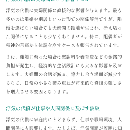
浮気の代償が生活費や環境に及ぼす変化
浮気の代償は夫婦関係に直接的な影響を与えます。最も
浮気の代償と家族の絆を守るための視点
多いのは離婚や別居といった形での関係解消ですが、離
婚を選ばない場合でも夫婦間の距離が生まれ、冷え切っ
た関係になることも少なくありません。特に、配偶者が
精神的苦痛から体調を崩すケースも報告されています。
また、離婚に至った場合は慰謝料や養育費などの金銭的
負担が発生し、経済的な生活設計にも大きな影響を及ぼ
します。夫婦間の会話が減る、協力し合う場面が減少す
るなど、日常の小さな積み重ねが将来的な修復の難しさ
を増大させる要因となります。
浮気の代償が仕事や人間関係に及ぼす波紋
浮気の代償は家庭内にとどまらず、仕事や職場環境、人
間関係にも影響します。たとえば、浮気問題が周囲に知