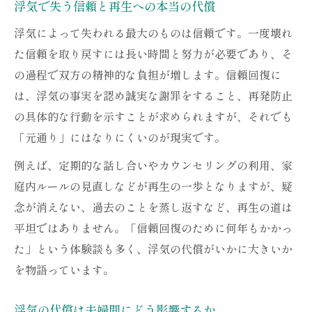
浮気で失う信頼と再生への本当の代償
浮気慰謝料請求のための証拠収集の実際
浮気によって失われる最大のものは信頼です。一度壊れ
浮気の代償は証拠の有無で大きく変わる
た信頼を取り戻すには長い時間と努力が必要であり、そ
浮気の相手は責任を負いますか？を検証
の過程で双方の精神的な負担が増します。信頼回復に
示談交渉で知る浮気の代償の深さ
は、浮気の事実を認め誠実な謝罪をすること、再発防止
浮気の代償が示談交渉に及ぼす影響とは
の具体的な行動を示すことが求められますが、それでも
「元通り」にはなりにくいのが現実です。
浮気の代償を巡る話し合いの現実と注意点
浮気の代償はプレゼントで償えるのか考察
例えば、定期的な話し合いやカウンセリングの利用、家
庭内ルールの見直しなどが再生の一歩となりますが、疑
浮気の代償を減額交渉する際の落とし穴
念が消えない、過去のことを蒸し返すなど、再生の道は
浮気の代償は重かったと実感する交渉事例
平坦ではありません。「信頼回復のために何年もかかっ
パートナーの浮気が家庭へ及ぼす影響
た」という体験談も多く、浮気の代償がいかに大きいか
浮気の代償が家庭全体に及ぼす影響を知る
を物語っています。
浮気の代償による子どもや家族の苦しみ
浮気の代償は夫婦関係再構築にも影響する
浮気の代償は夫婦間にどう影響するか