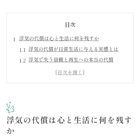
目次
浮気の代償は心と生活に何を残すか
浮気の代償が日常生活に与える実感とは
浮気で失う信頼と再生への本当の代償
浮気の代償は夫婦間にどう影響するか
浮気の代償が仕事や人間関係に及ぼす波紋
浮気の代償は重かったと感じる瞬間とは
精神的苦痛に及ぶ浮気の実際の代償とは
浮気で生じる精神的苦痛の具体例とその代
浮気の代償は心と生活に何を残す
償
か
浮気の代償が心に残す傷とその影響