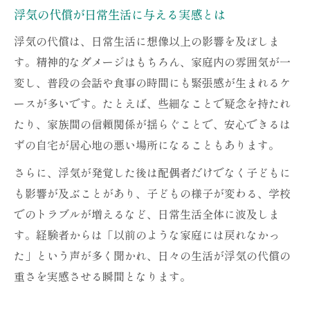
浮気による精神的負担の代償は大きい理由
浮気の代償が日常生活に与える実感とは
浮気の代償として慰謝料が請求される背景
浮気の代償は、日常生活に想像以上の影響を及ぼしま
浮気の代償は重かったと証言する被害者の
す。精神的なダメージはもちろん、家庭内の雰囲気が一
声
変し、普段の会話や食事の時間にも緊張感が生まれるケ
もし浮気が発覚したなら迫られる現実
ースが多いです。たとえば、些細なことで疑念を持たれ
浮気の発覚がもたらす代償と初動の重要性
たり、家族間の信頼関係が揺らぐことで、安心できるは
ずの自宅が居心地の悪い場所になることもあります。
浮気をしたらお金請求される現実と対応策
浮気の代償で一番失うものは何かを考える
さらに、浮気が発覚した後は配偶者だけでなく子どもに
浮気の代償は離婚回避時にも問われる
も影響が及ぶことがあり、子どもの様子が変わる、学校
でのトラブルが増えるなど、日常生活全体に波及しま
妻に浮気がバレた離婚したくない場合の代
す。経験者からは「以前のような家庭には戻れなかっ
償
た」という声が多く聞かれ、日々の生活が浮気の代償の
証拠集めが左右する浮気慰謝料の流れ
重さを実感させる瞬間となります。
浮気の代償を証明する証拠集めのコツ
浮気の代償に必要な証拠の種類とポイント