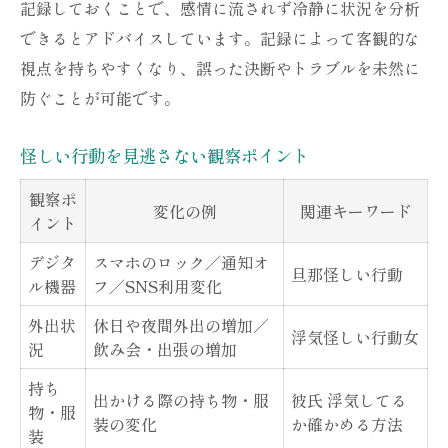
記録しておくことで、感情に流されず冷静に状況を分析
できるとアドバイスしています。記録によって客観的な
視点を持ちやすくなり、誤った決断やトラブルを未然に
防ぐことが可能です。
怪しい行動を見逃さない観察ポイント
観察ポ
変化の例
関連キーワード
イント
デジタ
スマホのロック／通知オ
旦那怪しい行動
ル機器
フ／SNS利用変化
外出状
休日や夜間外出の増加／
浮気怪しい行動女
況
飲み会・出張の増加
持ち
出かける際の持ち物・服
彼氏 浮気してる
物・服
装の変化
か確かめる方法
装