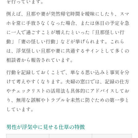
を行っています。
自分の疑いが正しいか判断するコツ
浮気を疑った時の冷静な対処術まとめ
例えば、旦那や妻が突然帰宅時間を曖昧にしたり、スマ
ホを常に手放さなくなった場合、または休日の予定を急
浮気疑惑時の対処ステップ一覧
に一人で過ごすことが増えたといった「旦那怪しい行
感情的にならずに対応する方法
動」「妻の怪しい行動」などが挙げられます。これら
証拠集めで気をつけたいポイント
は、浮気怪しい旦那や妻に共通するサインとして多くの
パートナーとの話し合いのコツ
相談者から報告されています。
夫婦の窓口が教える解決の糸口
行動を記録しておくことで、単なる思い込みと事実を分
怪しい言動の裏に隠れる浮気サインとは
けて考えやすくなります。夫婦の窓口では、記録の仕方
浮気が怪しい人のサイン早見表
やチェックリストの活用法も具体的にアドバイスしてお
男性が浮気中に使うフレーズ集
り、無用な誤解やトラブルを未然に防ぐための第一歩と
怪しい行動の見分け方と注意点
しています。
よくある浮気の兆候とその背景
男性が浮気中に見せる仕草の特徴
言動の違和感から読み取る危険信号