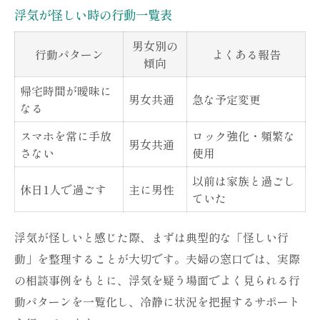
SNSで浮気のサインを見抜く方法
浮気が怪しい時の行動一覧表
彼女が浮気してるかもと感じた瞬間
男女別の
行動パターン
よくある報告
パートナーの変化に気づいたら考えるべきこと
傾向
浮気の疑いが強まる変化一覧
帰宅時間が曖昧に
男女共通
急な予定変更
パートナーの言動の変化に注目する理由
なる
怪しい行動を見逃さない観察ポイント
スマホを常に手放
ロック強化・頻繁な
男女共通
さない
使用
夫婦の窓口が解説する冷静な対応策
浮気怪しい時の心構えと判断基準
以前は家族と過ごし
休日1人で過ごす
主に男性
ていた
自分の勘を信じて浮気か確かめる方法
浮気を見抜くための確認方法まとめ
浮気が怪しいと感じた際、まずは典型的な「怪しい行
勘が当たった時の行動指針
動」を整理することが大切です。夫婦の窓口では、実際
浮気怪しい時に使えるチェック術
の相談事例をもとに、浮気を疑う場面でよく見られる行
動パターンを一覧化し、冷静に状況を把握するサポート
彼氏が怪しいと思った時の観察法