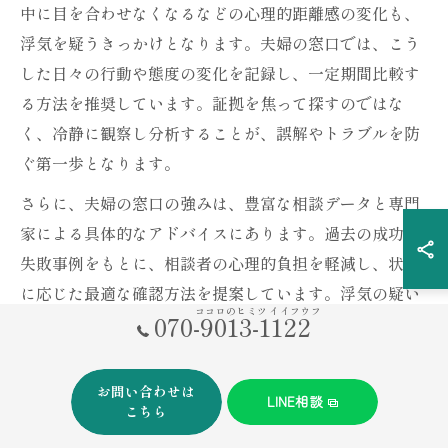
中に目を合わせなくなるなどの心理的距離感の変化も、
浮気を疑うきっかけとなります。夫婦の窓口では、こう
した日々の行動や態度の変化を記録し、一定期間比較す
る方法を推奨しています。証拠を焦って探すのではな
く、冷静に観察し分析することが、誤解やトラブルを防
ぐ第一歩となります。
さらに、夫婦の窓口の強みは、豊富な相談データと専門
家による具体的なアドバイスにあります。過去の成功・
失敗事例をもとに、相談者の心理的負担を軽減し、状況
に応じた最適な確認方法を提案しています。浮気の疑い
ココロのヒミツ イイフウフ
070-9013-1122
を晴らすためには、客観的な視点と冷静な判断が不可欠
です。
お問い合わせは
LINE相談
勘が当たった時の行動指針
こちら