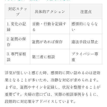
対応ステッ
具体的アクション
注意点
プ
1. 変化の記
言動・行動を記録す
感情的にならな
録
る
い
2. 証拠の保
証拠があれば保存
違法手段は禁止
存
3. 専門家相
プライバシー尊
第三者に相談
談
重
浮気が怪しいと感じた時、感情的に問い詰めるのは逆効
果となることが多いため、冷静な対応が求められます。
まずは、証拠やサインを記録し、状況を整理することが
重要です。夫婦の窓口では、実際の相談事例をもとに、
段階的に対応策をアドバイスしています。