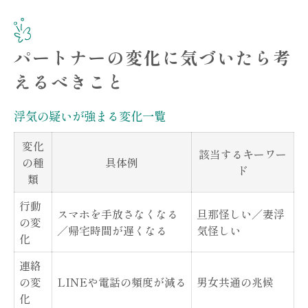
パートナーの変化に気づいたら考
えるべきこと
浮気の疑いが強まる変化一覧
変化
該当するキーワー
の種
具体例
ド
類
行動
スマホを手放さなくなる
旦那怪しい／妻浮
の変
／帰宅時間が遅くなる
気怪しい
化
連絡
の変
LINEや電話の頻度が減る
男女共通の兆候
化