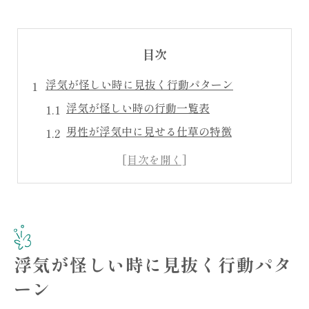
目次
浮気が怪しい時に見抜く行動パターン
浮気が怪しい時の行動一覧表
男性が浮気中に見せる仕草の特徴
スマホの扱いが変わった場合の注意点
浮気を疑うならどんな言い訳に注目？
日常の小さな変化で浮気を見抜くコツ
日常の違和感から読み解く浮気の兆候
日常に潜む浮気兆候チェックリスト
浮気が怪しい時に見抜く行動パタ
浮気が怪しい時の行動パターンを分析
ーン
彼氏の急な態度変化が意味するもの