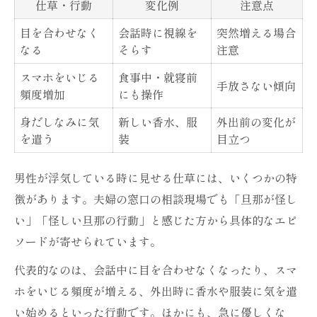
仕草・行動
変化例
注意点
目を合わせなく
会話時に視線を
突然増える場合
なる
そらす
注意
スマホをいじる
食事中・就寝前
手放さない傾向
頻度増加
にも操作
身だしなみに気
新しい香水、服
外出前の変化が
を遣う
装
目立つ
男性が浮気している時に見せる仕草には、いくつかの特
徴があります。夫婦の窓口の相談現場でも「旦那が怪し
い」「怪しい旦那の行動」と感じた方から具体的なエピ
ソードが寄せられています。
代表的なのは、会話中に目を合わせなくなったり、スマ
ホをいじる頻度が増える、外出時に香水や服装に気を遣
い始めるといった行動です。ほかにも、急に優しくな