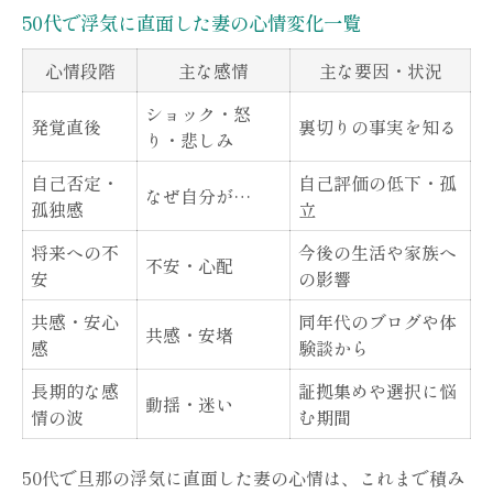
浮気を許すか離れるか迷った瞬間
50代で浮気に直面した妻の心情変化一覧
夫婦の窓口が伝える話し合いのコツ
心情段階
主な感情
主な要因・状況
夫の行動から見抜く50代の浮気サインとは
ショック・怒
発覚直後
裏切りの事実を知る
50代夫に多い浮気サイン早見表
り・悲しみ
スマホや行動の変化に注意する理由
自己否定・
自己評価の低下・孤
なぜ自分が…
日常の会話で感じる違和感の正体
孤独感
立
浮気を疑うきっかけとなる瞬間例
将来への不
今後の生活や家族へ
不安・心配
夫婦の窓口で解説する証拠収集の知恵
安
の影響
感情に寄り添う浮気対応と夫婦の窓口の強み
共感・安心
同年代のブログや体
共感・安堵
感
験談から
夫婦の窓口が選ばれる浮気相談体制
感情の揺れに寄り添うサポートの流れ
長期的な感
証拠集めや選択に悩
動揺・迷い
情の波
む期間
浮気問題における心理ケアの重要性
証拠収集から再構築まで一貫支援
50代で旦那の浮気に直面した妻の心情は、これまで積み