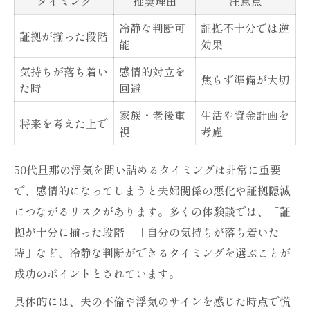
タイミング
推奨理由
注意点
冷静な判断可
証拠不十分では逆
証拠が揃った段階
能
効果
気持ちが落ち着い
感情的対立を
焦らず準備が大切
た時
回避
家族・老後重
生活や資金計画を
将来を考えた上で
視
考慮
50代旦那の浮気を問い詰めるタイミングは非常に重要
で、感情的になってしまうと夫婦関係の悪化や証拠隠滅
につながるリスクがあります。多くの体験談では、「証
拠が十分に揃った段階」「自分の気持ちが落ち着いた
時」など、冷静な判断ができるタイミングを選ぶことが
成功のポイントとされています。
具体的には、夫の不倫や浮気のサインを感じた時点で慌