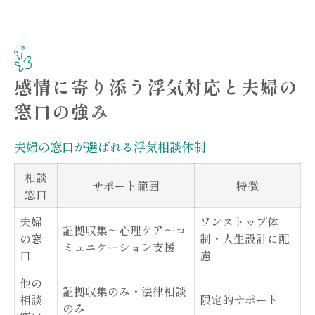
感情に寄り添う浮気対応と夫婦の
窓口の強み
夫婦の窓口が選ばれる浮気相談体制
相談
サポート範囲
特徴
窓口
夫婦
ワンストップ体
証拠収集～心理ケア～コ
の窓
制・人生設計に配
ミュニケーション支援
口
慮
他の
証拠収集のみ・法律相談
相談
限定的サポート
のみ