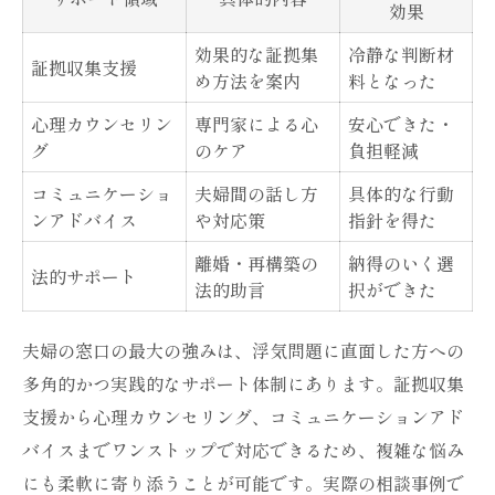
効果
効果的な証拠集
冷静な判断材
証拠収集支援
め方法を案内
料となった
心理カウンセリン
専門家による心
安心できた・
グ
のケア
負担軽減
コミュニケーショ
夫婦間の話し方
具体的な行動
ンアドバイス
や対応策
指針を得た
離婚・再構築の
納得のいく選
法的サポート
法的助言
択ができた
夫婦の窓口の最大の強みは、浮気問題に直面した方への
多角的かつ実践的なサポート体制にあります。証拠収集
支援から心理カウンセリング、コミュニケーションアド
バイスまでワンストップで対応できるため、複雑な悩み
にも柔軟に寄り添うことが可能です。実際の相談事例で