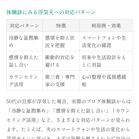
体験談にみる浮気夫への対応パターン
対応パターン
特徴
利用例・効果
冷静な証拠集
感情を抑え状
スマートフォンや生
め
況を把握
活変化の確認
感情を抑えた
衝動的対応を
将来や生活設計をも
話し合い
避ける
とに対話
カウンセリン
第三者・専門
心の整理や孤独感緩
グ活用
家の支援
和
50代の旦那が浮気した場合、実際のブログ体験談からは
「冷静な証拠集め」「感情を抑えた話し合い」「カウン
セリング活用」など、さまざまな対応パターンが見られ
ます。たとえば、夫のスマートフォンや生活の変化から
浮気サインに気づき、まずは証拠を押さえた上で自分の