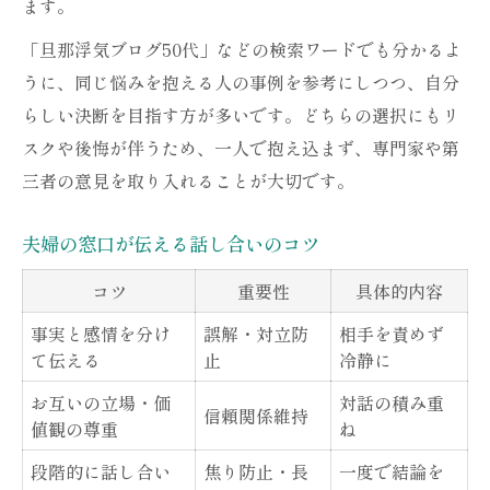
ます。
「旦那浮気ブログ50代」などの検索ワードでも分かるよ
うに、同じ悩みを抱える人の事例を参考にしつつ、自分
らしい決断を目指す方が多いです。どちらの選択にもリ
スクや後悔が伴うため、一人で抱え込まず、専門家や第
三者の意見を取り入れることが大切です。
夫婦の窓口が伝える話し合いのコツ
コツ
重要性
具体的内容
事実と感情を分け
誤解・対立防
相手を責めず
て伝える
止
冷静に
お互いの立場・価
対話の積み重
信頼関係維持
値観の尊重
ね
段階的に話し合い
焦り防止・長
一度で結論を