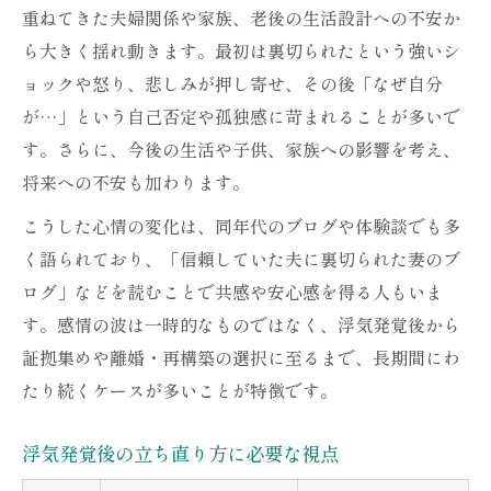
不安を和らげるカウンセリング体験談
重ねてきた夫婦関係や家族、老後の生活設計への不安か
離婚か再構築か悩む妻のための浮気ブログ案内
ら大きく揺れ動きます。最初は裏切られたという強いシ
ョックや怒り、悲しみが押し寄せ、その後「なぜ自分
離婚と再構築のメリット・デメリット比較
が…」という自己否定や孤独感に苛まれることが多いで
同年代ブログでみる決断までの葛藤
す。さらに、今後の生活や子供、家族への影響を考え、
浮気発覚後の経済面と生活設計のヒント
将来への不安も加わります。
夫婦の窓口で受ける離婚準備サポート
こうした心情の変化は、同年代のブログや体験談でも多
再出発を選んだ妻たちの声に学ぶ
く語られており、「信頼していた夫に裏切られた妻のブ
信頼失墜後も前を向く夫婦再生のヒント
ログ」などを読むことで共感や安心感を得る人もいま
信頼回復へのステップ一覧
す。感情の波は一時的なものではなく、浮気発覚後から
浮気問題後の夫婦コミュニケーション術
証拠集めや離婚・再構築の選択に至るまで、長期間にわ
前向きな気持ちを保つための工夫
たり続くケースが多いことが特徴です。
再生を目指す妻の心構えと行動例
浮気発覚後の立ち直り方に必要な視点
夫婦の窓口が後押しする再生プラン