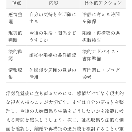
視点
内容
具体的アクション
感情整
自分の気持ちを明確に
冷静に考える時間
理
する
を確保
現実的
今後の生活・関係をど
離婚・再構築の選
判断
うするか
択肢検討
法的確
法的アドバイス・
証拠や離婚の条件確認
認
書類準備
情報収
体験談や周囲の意見の
専門窓口・ブログ
集
活用
参考
浮気発覚後に立ち直るためには、感情だけでなく現実的
な視点も持つことが大切です。まずは自分の気持ちを整
理し、今後の夫婦関係や生活をどうしたいかを冷静に考
える時間を確保しましょう。次に、証拠収集や法的な側
面を確認し、離婚や再構築の選択肢を検討することが重