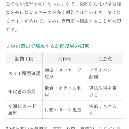
金の使い道が不明になった」など、些細な変化が浮気発
覚の糸口になるケースが多く報告されています。気にな
るサインがあれば、早めに専門家へ相談することが大切
です。
夫婦の窓口で解説する証拠収集の知恵
証拠手段
具体例
注意点
通話・メッセージ
プライバシー
スマホ履歴確認
履歴
配慮
飲食・ホテルの利
違法取得を避
領収書の確認
用
ける
交通ICカード
法的リスクあ
行動パターン把握
履歴
り
50代旦那の浮気問題に直面した際、感情的にならずに証