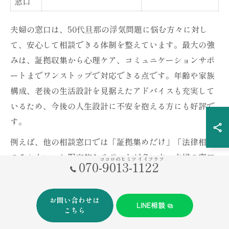
窓口
夫婦の窓口は、50代旦那の浮気問題に悩む方々に対し
て、安心して相談できる体制を整えています。最大の強
みは、証拠収集から心理ケア、コミュニケーションサポ
ートまでワンストップで対応できる点です。年齢や家族
構成、老後の生活設計を見据えたアドバイスも充実して
いるため、今後の人生設計に不安を抱える方にも好評で
す。
例えば、他の相談窓口では「証拠集めだけ」「法律相談
のみ」といった限定的なサポートが多い中、夫婦の窓口
ココロのヒミツ イイフウフ
070-9013-1122
ではブログや体験談を通じて、実際の失敗や成功事例を
共有し、実践的なノウハウを提供しています。相談者の
お問い合わせは
立場に立ち、客観的な視点から最適な対応策を一緒に考
LINE相談
こちら
える姿勢が、多くの50代夫婦から信頼を得ている理由で