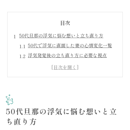
目次
50代旦那の浮気に悩む想いと立ち直り方
50代で浮気に直面した妻の心情変化一覧
浮気発覚後の立ち直り方に必要な視点
気持ちが揺れる時期にできる自己ケア
同年代の浮気ブログが与える安心感とは
夫婦の窓口が支える再出発のポイント
浮気した夫との向き合い方を体験談から学ぶ
体験談にみる浮気夫への対応パターン
50代旦那の浮気に悩む想いと立
夫を問い詰めるタイミングの見極め方
ち直り方
感情的になった時の冷静な伝え方