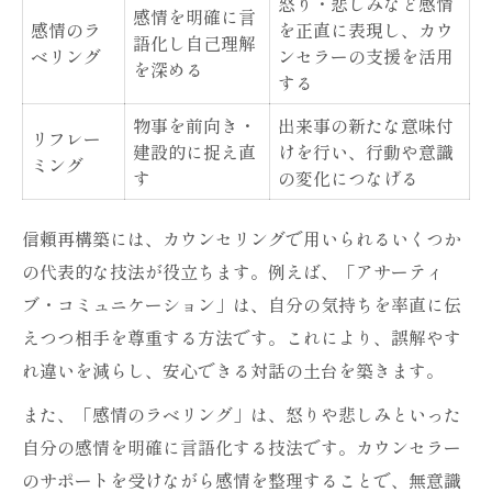
怒り・悲しみなど感情
感情を明確に言
感情のラ
を正直に表現し、カウ
語化し自己理解
ベリング
ンセラーの支援を活用
を深める
する
物事を前向き・
出来事の新たな意味付
リフレー
建設的に捉え直
けを行い、行動や意識
ミング
す
の変化につなげる
信頼再構築には、カウンセリングで用いられるいくつか
の代表的な技法が役立ちます。例えば、「アサーティ
ブ・コミュニケーション」は、自分の気持ちを率直に伝
えつつ相手を尊重する方法です。これにより、誤解やす
れ違いを減らし、安心できる対話の土台を築きます。
また、「感情のラベリング」は、怒りや悲しみといった
自分の感情を明確に言語化する技法です。カウンセラー
のサポートを受けながら感情を整理することで、無意識