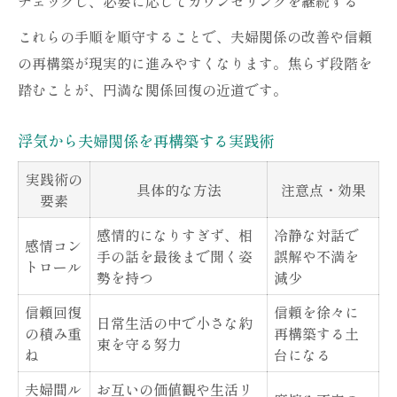
チェックし、必要に応じてカウンセリングを継続する
これらの手順を順守することで、夫婦関係の改善や信頼
の再構築が現実的に進みやすくなります。焦らず段階を
踏むことが、円満な関係回復の近道です。
浮気から夫婦関係を再構築する実践術
実践術の
具体的な方法
注意点・効果
要素
感情的になりすぎず、相
冷静な対話で
感情コン
手の話を最後まで聞く姿
誤解や不満を
トロール
勢を持つ
減少
信頼回復
信頼を徐々に
日常生活の中で小さな約
の積み重
再構築する土
束を守る努力
ね
台になる
夫婦間ル
お互いの価値観や生活リ