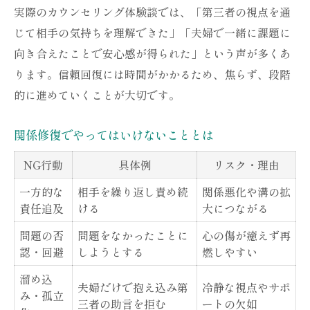
実際のカウンセリング体験談では、「第三者の視点を通
じて相手の気持ちを理解できた」「夫婦で一緒に課題に
向き合えたことで安心感が得られた」という声が多くあ
ります。信頼回復には時間がかかるため、焦らず、段階
的に進めていくことが大切です。
関係修復でやってはいけないこととは
NG行動
具体例
リスク・理由
一方的な
相手を繰り返し責め続
関係悪化や溝の拡
責任追及
ける
大につながる
問題の否
問題をなかったことに
心の傷が癒えず再
認・回避
しようとする
燃しやすい
溜め込
夫婦だけで抱え込み第
冷静な視点やサポ
み・孤立
三者の助言を拒む
ートの欠如