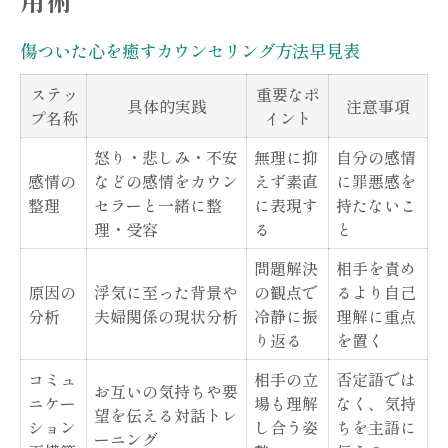
浮気による夫婦関係修復の実践方法
傷ついた心を癒すカウンセリング方法早見表
夫婦円満の関係修復ステップ一覧表
ステッ
重要なポ
浮気から夫婦関係を再構築する実践術
具体的実践
注意事項
プ名称
イント
カウンセリングを通じた信頼回復のプロセ
怒り・悲しみ・不安
無理に抑
自分の感情
ス
感情の
などの感情をカウン
えず素直
に罪悪感を
関係修復でやってはいけないこととは
整理
セラーと一緒に整
に表現す
持たないこ
浮気問題に向き合うカウンセリングの効果
理・受容
る
と
信頼回復を目指すための夫婦カウンセリング
問題解決
相手を責め
原因の
浮気に至った背景や
の観点で
るより自己
信頼を取り戻す夫婦カウンセリングの流れ
分析
夫婦関係の現状分析
冷静に振
理解に重点
夫婦カウンセリングの選び方ポイント比較
り返る
を置く
表
コミュ
相手の立
否定語では
お互いの気持ちや要
効果的なカウンセリングの進め方と注意点
ニケー
場も理解
なく、気持
望を伝える対話トレ
ション
し合う姿
ちを主語に
信頼再構築に必要なカウンセリング技法
ーニング