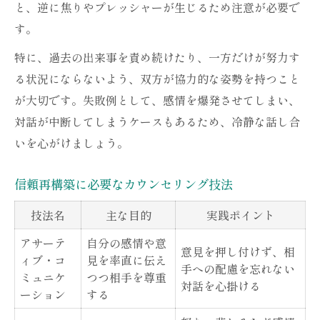
と、逆に焦りやプレッシャーが生じるため注意が必要で
す。
特に、過去の出来事を責め続けたり、一方だけが努力す
る状況にならないよう、双方が協力的な姿勢を持つこと
が大切です。失敗例として、感情を爆発させてしまい、
対話が中断してしまうケースもあるため、冷静な話し合
いを心がけましょう。
信頼再構築に必要なカウンセリング技法
技法名
主な目的
実践ポイント
アサーテ
自分の感情や意
意見を押し付けず、相
ィブ・コ
見を率直に伝え
手への配慮を忘れない
ミュニケ
つつ相手を尊重
対話を心掛ける
ーション
する