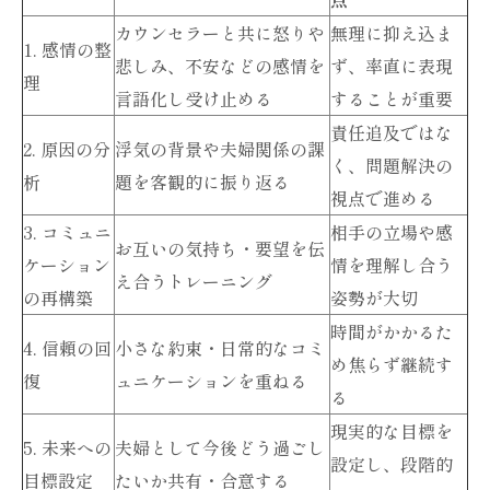
カウンセリングを活用した対話のコツ
カウンセラーと共に怒りや
無理に抑え込ま
1. 感情の整
再生に向けた対話術とカウンセリングの併
悲しみ、不安などの感情を
ず、率直に表現
理
用
言語化し受け止める
することが重要
責任追及ではな
誠実な対話が信頼回復につながる理由
2. 原因の分
浮気の背景や夫婦関係の課
く、問題解決の
夫婦問題の解決に役立つカウンセリング事例
析
題を客観的に振り返る
視点で進める
夫婦問題解決のためのカウンセリング実例
3. コミュニ
相手の立場や感
集
お互いの気持ち・要望を伝
ケーション
情を理解し合う
浮気問題を乗り越えたカウンセリング体験
え合うトレーニング
の再構築
姿勢が大切
談
時間がかかるた
4. 信頼の回
小さな約束・日常的なコミ
離婚回避を目指すカウンセリングの進め方
め焦らず継続す
復
ュニケーションを重ねる
妻だけのカウンセリング活用法
る
カウンセリングで見つける夫婦の新しい関
現実的な目標を
5. 未来への
夫婦として今後どう過ごし
係
設定し、段階的
目標設定
たいか共有・合意する