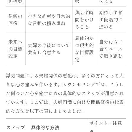
再構築
勢
伝える
夫婦カウンセリングで得られる心の変化
焦らず時
期待しすぎ
関係改善のために知るべきカウンセリング効果
信頼の
小さな約束や日常的
間をかけ
ず段階的に
回復
な言動の積み重ね
カウンセリングが関係改善に与える主な効
ること
進める
果一覧
具体的か
未来へ
自分たちに
関係改善を目指すカウンセリングの実例紹
夫婦の今後について
つ現実的
の目標
合うペース
介
共有し合意する
な目標設
設定
で取り組む
定
夫婦カウンセリングの口コミから見る効果
カウンセリングを受けることで変わる夫婦
浮気問題による夫婦関係の悪化は、多くの方にとって大
の関係
きな心の痛みを伴います。カウンセリングでは、こうし
カウンセリングの効果が出やすいケースと
た傷ついた心を癒すための具体的なステップが用意され
は
ています。ここでは、夫婦円満に向けた関係修復の代表
誠実な対話が育む関係再生の秘訣とは
的な方法を以下の表にまとめました。
関係再生に役立つ誠実な対話のポイント表
ポイント・注意
ステップ
具体的な方法
話し合いが夫婦関係に与える影響
点