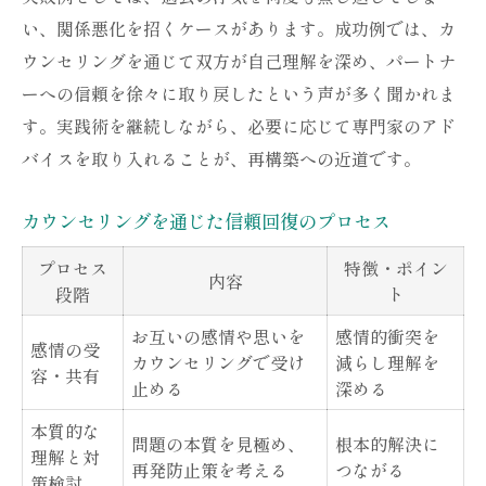
い、関係悪化を招くケースがあります。成功例では、カ
ウンセリングを通じて双方が自己理解を深め、パートナ
ーへの信頼を徐々に取り戻したという声が多く聞かれま
す。実践術を継続しながら、必要に応じて専門家のアド
バイスを取り入れることが、再構築への近道です。
カウンセリングを通じた信頼回復のプロセス
プロセス
特徴・ポイン
内容
段階
ト
お互いの感情や思いを
感情的衝突を
感情の受
カウンセリングで受け
減らし理解を
容・共有
止める
深める
本質的な
問題の本質を見極め、
根本的解決に
理解と対
再発防止策を考える
つながる
策検討