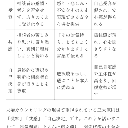
相談者の感情・
怒り・悲しみ・
自己受容が
受
考えを否定せ
不安をそのまま
促され、安
容
ず、ありのまま
表現できる安全
心感が得ら
に受け止める
な場を提供
れる
相談者の苦しみ
「そのお気持
孤独感が薄
共
や思いに寄り添
ち、とてもよく
れ、心を開
感
い、真剣に理解
分かります」と
きやすくな
しようと努める
言葉で伝える
る
自己肯定感
自
最終的な選択や
選択肢を示し、
や主体性が
己
判断は相談者自
選ぶことを本人
高まり、回
決
身が行うことを
に委ねる
復意欲が増
定
尊重
す
夫婦カウンセリングの現場で重視されている三大原則は
「受容」「共感」「自己決定」です。これらを活かすこ
とで、浮気問題による心の傷を癒し、関係修復の土台を