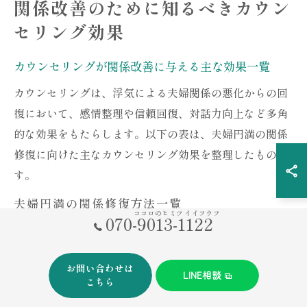
関係改善のために知るべきカウン
セリング効果
カウンセリングが関係改善に与える主な効果一覧
カウンセリングは、浮気による夫婦関係の悪化からの回
復において、感情整理や信頼回復、対話力向上など多角
的な効果をもたらします。以下の表は、夫婦円満の関係
修復に向けた主なカウンセリング効果を整理したもので
す。
夫婦円満の関係修復方法一覧
ココロのヒミツ イイフウフ
070-9013-1122
感情の整理と自己理解の促進
浮気問題の本質的な原因の特定
信頼関係の再構築
お問い合わせは
LINE相談
こちら
効果的なコミュニケーション技術の習得
お互いの気持ちを尊重した対話の実践