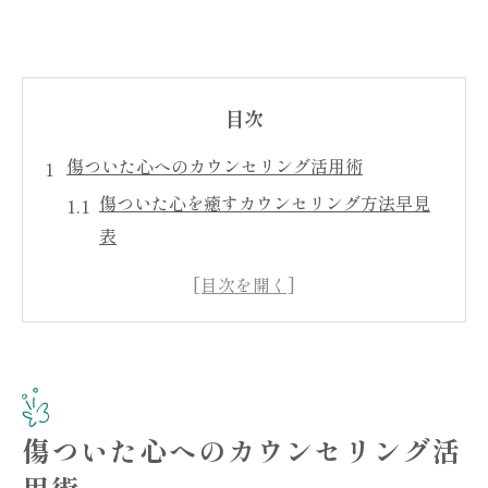
目次
傷ついた心へのカウンセリング活用術
傷ついた心を癒すカウンセリング方法早見
表
浮気で傷ついた時に役立つカウンセリング
の活用法
カウンセリングが心の整理に与える影響を
解説
自己肯定感を高めるカウンセリングのコツ
傷ついた心へのカウンセリング活
カウンセリングの三大原則を活かした心の
用術
回復