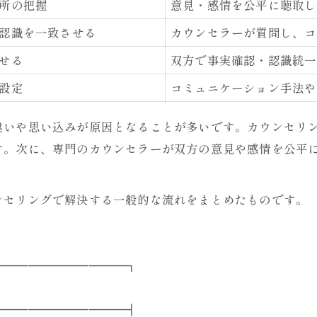
所の把握
意見・感情を公平に聴取し
夫婦関係再構築に必要なカウンセリングの工夫
認識を一致させる
カウンセラーが質問し、コ
浮気問題解決を目指す相談例
せる
双方で事実確認・認識統一
カウンセリングで得られる気づきと効果
設定
コミュニケーション手法や
夫婦で取り組む実践的な対話法
パートナーとの誤解を減らす工夫とは
違いや思い込みが原因となることが多いです。カウンセリ
誤解が生まれる原因と解消法を表で確認
す。次に、専門のカウンセラーが双方の意見や感情を公平
カウンセリングで伝わる思いの整理術
パートナーとの信頼回復ポイント
ンセリングで解決する一般的な流れをまとめたものです。
コミュニケーション改善のための相談活用法
誤解をなくす日常の工夫事例
冷静な判断を助けるカウンセリング活用術
━━━━━━━━━━━┓
冷静な判断を導くカウンセリングの流れ表
━━━━━━━━━━━┫
感情整理に役立つ相談のポイント