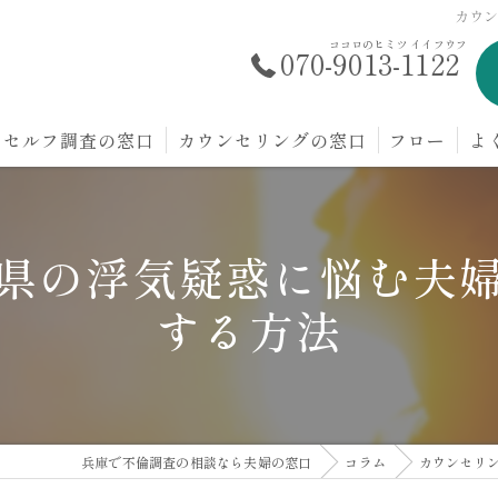
カウ
ココロのヒミツ イイフウフ
070-9013-1122
セルフ調査の窓口
カウンセリングの窓口
フロー
よ
県の浮気疑惑に悩む夫
する方法
兵庫で不倫調査の相談なら夫婦の窓口
コラム
カウンセリ