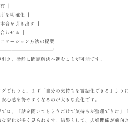
有 ┃
専門家が勧める判断サポート法
箇所を明確化 ┃
夫婦問題で迷った時の相談活用の秘訣
で本音を引き出す ┃
カウンセリングによる選択肢の広げ方
り合わせる ┃
夫婦カウンセリングで見直す関係の再出発
ミュニケーション方法の提案 ┃
再出発までのステップを表で解説
━━━━━━━━━━━┛
夫婦関係を見直すための相談方法
歩引き、冷静に問題解決へ進むことが可能です。
カウンセリングで再構築できる理由
パートナーと歩む未来の描き方
関係修復を目指す相談の実践例
ングで行うと、まず「自分の気持ちを言語化できる」よう
、安心感を得やすくなるのが大きな変化です。
声では、「話を聞いてもらうだけで気持ちが整理できた」
的な変化が多く見られます。結果として、夫婦関係が前向