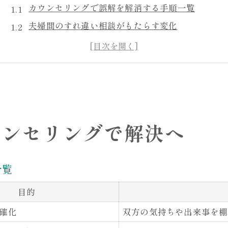
カウンセリングで誤解を解消する手順一覧
夫婦間のすれ違い相談がもたらす変化
浮気疑惑に悩む心を整理するカウンセリング活用
心の距離が縮まる夫婦カウンセリングの実例
カウンセリングで関係修復を目指すコツ
浮気への不安が和らぐ相談の進め方
相談の流れを表でわかりやすく解説
ウンセリングで解決へ
カウンセリングで不安が軽減される理由
浮気問題で相談する際のポイント
一覧
安心感が生まれるカウンセリングの特徴
夫婦カウンセリングが選ばれる場面とは
目的
夫婦関係を整えるカウンセリング実践法
確化
双方の気持ちや出来事を棚
実践的カウンセリング方法の比較表