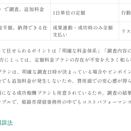
浮気調査費用の内訳とチェックポイント
時）で調査。追加料金
1日単位の定額
行
探偵事務所の料金相場を知る方法
費用対効果で選ぶ探偵の選択術
金半額。納得できる仕
成果連動・成功時のみ全額
リ
支払い
探偵に依頼する際の安心な支払い条件
ピンポイント調査OKの新しい料金プラン解説
して任せられるポイントは「明確な料金体系」「調査内容
探偵のピンポイント調査プラン早見表
の方にとっては、定額料金プランの存在が不安を大きく和ら
短時間調査プランが選ばれる理由
プランは、明確な調査日時が決まっている場合やピンポイ
調査日時が明確な場合の探偵活用法
合でも追加料金が発生しないため、費用面での安心感が得
定額料金プランの柔軟な使い方
額になる成功報酬プランも用意されているため、調査の結
必要な証拠だけを効率よく集める方法
ナブルで、姫路市探偵事務所の中でもコストパフォーマン
初めて利用する方も納得の明朗会計探偵サービス
初めての探偵依頼におすすめの料金表
相談法
明朗会計で安心できる理由を解説