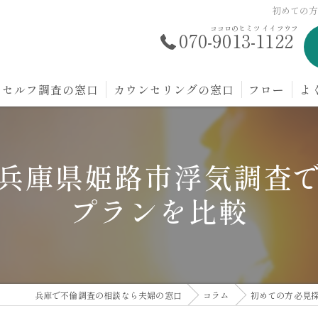
初めての
ココロのヒミツ イイフウフ
070-9013-1122
セルフ調査の窓口
カウンセリングの窓口
フロー
よ
兵庫県姫路市浮気調査
プランを比較
兵庫で不倫調査の相談なら夫婦の窓口
コラム
初めての方必見