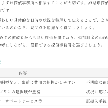
、まずは探偵事務所へ相談することが大切です。姫路市探
探偵利用時のトラブルを防ぐポイント
能です。
分かりやすい支払いシステムの探偵
疑わしい具体的な日時や状況を整理して伝えることで、よ
初回利用者向け探偵サービスの流れ
ているのかなど、疑問点を遠慮なく質問しましょう。
証拠収集に有利な探偵の料金体系を徹底比較
じめての依頼者からも高い評価を得ており、追加料金の心配
証拠収集に強い探偵料金プラン比較
参考にしながら、信頼できる探偵事務所を選びましょう。
成功報酬プランのメリットと注意点
証拠が取れるまでの探偵サポート体制
徴
調査方法別に見る料金の違いと選び方
内容
探偵の証拠収集力と費用の関係性
報酬型など、事前に費用の把握がしやすい
不明瞭な追
定プランの選択肢が豊富
状況に応じ
介・サポートサービス等
証拠入手後