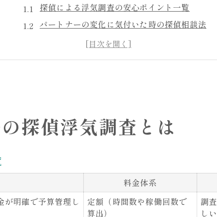
探偵による浮気調査の安心ポイント一覧
パートナーの変化に気付いた時の探偵相談法
初めて依頼する方が知りたい探偵の特徴
信頼できる探偵を選ぶ重要な基準
浮気調査の流れと探偵サポート内容
安心の定額料金で探偵に依頼できる理由
探偵の定額料金プラン比較表
路の探偵浮気調査とは
定額制が選ばれる理由とそのメリット
追加料金なしで安心できる探偵依頼
覧
料金体系が明瞭な探偵サービスの特徴
調査内容ごとの料金と選び方のコツ
料金体系
探偵事務所選びで重視すべき浮気調査の費用
金が明確で予算管理し
定額（時間数や稼働回数で
調
探偵選びで失敗しない費用比較ガイド
算出）
し