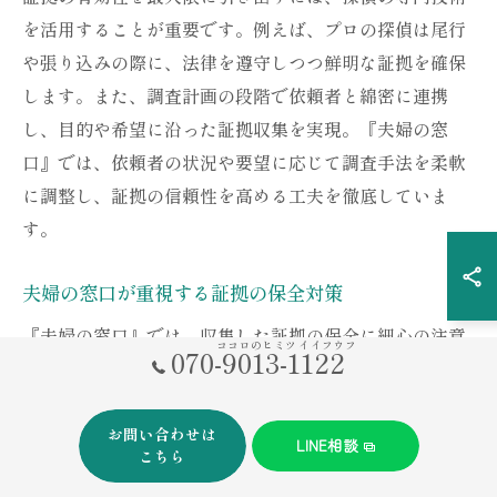
を活用することが重要です。例えば、プロの探偵は尾行
や張り込みの際に、法律を遵守しつつ鮮明な証拠を確保
します。また、調査計画の段階で依頼者と綿密に連携
し、目的や希望に沿った証拠収集を実現。『夫婦の窓
口』では、依頼者の状況や要望に応じて調査手法を柔軟
に調整し、証拠の信頼性を高める工夫を徹底していま
す。
夫婦の窓口が重視する証拠の保全対策
『夫婦の窓口』では、収集した証拠の保全に細心の注意
ココロのヒミツ イイフウフ
070-9013-1122
を払っています。証拠資料は改ざんや紛失を防ぐため、
厳重な管理下で保管されます。また、調査終了後も必要
に応じて証拠のコピーやデータバックアップを実施。依
お問い合わせは
LINE相談
こちら
頼者のプライバシー保護を徹底し、情報漏洩リスクを最