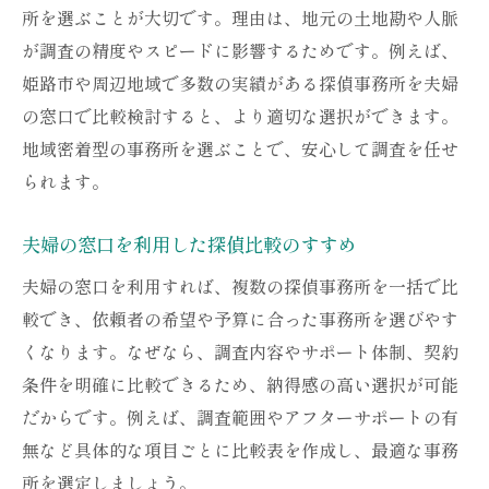
探偵に浮気調査を依頼した場合の費用目安
所を選ぶことが大切です。理由は、地元の土地勘や人脈
姫路の探偵料金体系と納得のポイント
が調査の精度やスピードに影響するためです。例えば、
調査期間と費用の関係をわかりやすく解説
姫路市や周辺地域で多数の実績がある探偵事務所を夫婦
費用の透明性を重視した契約の進め方
の窓口で比較検討すると、より適切な選択ができます。
地域密着型の事務所を選ぶことで、安心して調査を任せ
夫婦の窓口が提案する安心の料金プラン
られます。
探偵費用の不安を相談で解消するコツ
証拠収集で失敗しないポイントまとめ
夫婦の窓口を利用した探偵比較のすすめ
探偵による確実な証拠集めの秘訣を解説
夫婦の窓口を利用すれば、複数の探偵事務所を一括で比
浮気調査で失敗しない報告書取得の方法
較でき、依頼者の希望や予算に合った事務所を選びやす
証拠の有効性を高めるための探偵活用術
くなります。なぜなら、調査内容やサポート体制、契約
夫婦の窓口が重視する証拠の保全対策
条件を明確に比較できるため、納得感の高い選択が可能
調査結果を法的に活かすための準備とは
だからです。例えば、調査範囲やアフターサポートの有
探偵と連携して納得の証拠を得る方法
無など具体的な項目ごとに比較表を作成し、最適な事務
所を選定しましょう。
姫路で安心して任せる探偵活用術