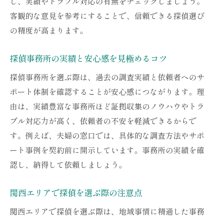
し、実績やトラブル対応の有無をチェックしましょう。
調査開始から証拠提出までの流れを解説
客観的な意見を参考にすることで、信頼できる探偵選び
探偵が使う調査方法と情報収集の実際
の精度が高まります。
浮気調査で探偵が重視する報告書の質
夫婦の窓口がサポートする調査の進め方
探偵事務所の実績と安心感を見極めるコツ
依頼後も安心の段階的な説明と相談体制
探偵事務所を選ぶ際は、過去の調査実績と依頼者へのサ
調査後のサポートに注目した理由
ポート体制を確認することが安心感につながります。理
探偵による調査後のアフターフォローとは
由は、実績豊富な事務所ほど証拠収集のノウハウやトラ
証拠取得後に活用できる夫婦の窓口の支援
ブル対応力が高く、依頼者の不安を軽減できるからで
す。例えば、夫婦の窓口では、具体的な調査方法やサポ
浮気調査後の法的手続きも探偵がサポート
ート事例を契約前に開示しています。事務所の実績を確
調査後のカウンセリング体制の重要性
認し、納得して依頼しましょう。
夫婦の窓口が強みとする相談対応の流れ
探偵との長期的な信頼関係の築き方
関西エリアで探偵を選ぶ際の注意点
費用や期間の疑問を解決する方法
関西エリアで探偵を選ぶ際は、地域事情に精通した事務