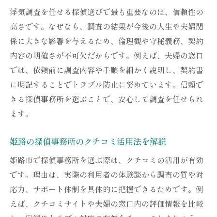
調査範囲が広い探偵の選び方と安心感
浮気調査を任せる探偵選びで最も重要なのは、信頼性の
探偵事務所のサポート体制を知るメリット
高さです。なぜなら、調査の結果が今後の人生や夫婦関
姫路で評判の高い探偵に共通する特徴
係に大きな影響を与えるため、倫理観や守秘義務、契約
内容の明確さが不可欠だからです。例えば、夫婦の窓口
夫婦の窓口が推奨する探偵の条件
では、依頼前に調査内容や手順を細かく説明し、契約書
夫婦の窓口による納得の契約内容解説
に明記することでトラブル防止に努めています。信頼で
夫婦の窓口で契約する探偵調査の流れ
きる探偵事務所を選ぶことで、安心して調査を任せられ
契約時に確認したい探偵のサービス内容
ます。
探偵との契約で納得できる費用条件とは
トラブル回避のための契約ポイントを解説
姫路の探偵事務所のクチコミ活用法を解説
夫婦の窓口が提供する安心サポート体制
姫路市で探偵事務所を選ぶ際は、クチコミの活用が有効
探偵契約後のフォローと相談体制も充実
です。理由は、実際の利用者の体験談から調査の質や対
探偵による浮気調査の流れを徹底解説
応力、サポート体制を具体的に把握できるためです。例
えば、クチコミサイトや夫婦の窓口内の評価情報を比較
探偵に浮気調査を依頼する手順を紹介