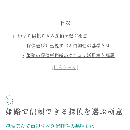
目次
姫路で信頼できる探偵を選ぶ極意
探偵選びで重視すべき信頼性の基準とは
姫路の探偵事務所のクチコミ活用法を解説
探偵事務所の実績と安心感を見極めるコツ
関西エリアで探偵を選ぶ際の注意点
夫婦の窓口を利用した探偵比較のすすめ
探偵と依頼者の信頼関係を築くポイント
浮気調査に強い探偵の特徴とは何か
姫路で信頼できる探偵を選ぶ極意
浮気調査に特化した探偵の技術力と対応力
兵庫県探偵の強みと独自の調査ノウハウ
探偵選びで重視すべき信頼性の基準とは