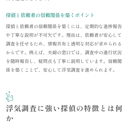
探偵依頼時に意識したい安心のポイント
探偵と依頼者の信頼関係を築くポイント
夫婦の窓口を通じた探偵活用の具体例
探偵と依頼者の信頼関係を築くには、定期的な進捗報告
姫路で信頼できる探偵との連携のコツ
や丁寧な説明が不可欠です。理由は、依頼者が安心して
探偵活用で得られる安心感と今後の活用
調査を任せるため、情報共有と透明な対応が求められる
依頼後も続くサポートを最大限に活かす方
からです。例えば、夫婦の窓口では、調査中の進行状況
法
を随時報告し、疑問点も丁寧に説明しています。信頼関
夫婦の窓口と探偵の最適な使い分け術
係を築くことで、安心して浮気調査を進められます。
浮気調査に強い探偵の特徴とは何
か