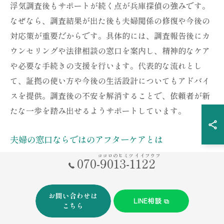
浮気調査後もサポートが続く点が兵庫探偵の強みです。
なぜなら、調査結果が出た後も夫婦関係の修復や今後の
対応策が重要だからです。具体的には、調査報告後にカ
ウンセリングや法律相談の窓口を案内し、精神的なケア
や必要な手続きの支援を行います。代表的な流れとし
て、証拠の使い方や今後の生活設計についてもアドバイ
スを提供。調査後の不安を解消することで、依頼者が新
たな一歩を踏み出せるようサポートしています。
夫婦の窓口ならではのアフターケアとは
ココロのヒミツ イイフウフ
夫婦の窓口独自のアフターケアは、依頼者の心理的負担
070-9013-1122
を軽減し、再発防止まで見据えたトータルサポートにあ
ります。なぜなら、調査結果だけでなくその後の夫婦関
お問い合わせは
LINE相談
係にも配慮する姿勢が高く評価されているからです。例
こちら
として、調査後のカウンセリングやコミュニケーション