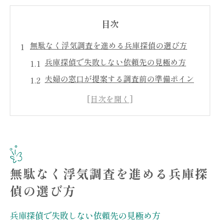
目次
無駄なく浮気調査を進める兵庫探偵の選び方
兵庫探偵で失敗しない依頼先の見極め方
夫婦の窓口が提案する調査前の準備ポイン
ト
浮気調査を効率化する兵庫探偵の活用法
信頼性重視で兵庫探偵を選ぶチェックリス
ト
兵庫探偵選びで知っておきたい契約内容
無駄なく浮気調査を進める兵庫探
夫婦の窓口利用で安心できる調査依頼方法
偵の選び方
費用を抑えたい方必見の兵庫探偵活用術
兵庫探偵を賢く使う費用節約のコツ
兵庫探偵で失敗しない依頼先の見極め方