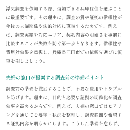
夫婦の窓口で分かるコスト最適化の方法
浮気調査を依頼する際、信頼できる兵庫探偵を選ぶこと
浮気調査の料金比較で失敗しない選択術
は最重要です。その理由は、調査の質や証拠の信頼性が
兵庫探偵の割引や特典を活用するポイント
今後の夫婦関係や法的対応に直結するためです。例え
調査内容に応じた兵庫探偵のプラン選び
ば、調査実績や対応エリア、契約内容の明確さを事前に
費用対効果を高める夫婦の窓口のメリット
比較することが失敗を防ぐ第一歩となります。信頼性や
費用対効果を重視し、兵庫県三田市での依頼先選びに慎
安心して依頼できる浮気調査契約の流れ
重を期しましょう。
兵庫探偵で安心できる契約手続きの流れ
夫婦の窓口が解説する契約時の注意点
夫婦の窓口が提案する調査前の準備ポイント
浮気調査依頼前に確認すべき兵庫探偵の対
調査前の準備を徹底することで、不要な費用やトラブル
応
を防げます。理由は、目的と必要な証拠の明確化が調査
トラブル回避のための兵庫探偵との契約確
効率を高めるからです。例えば、夫婦の窓口ではヒアリ
認
ングを通じてご要望・状況を整理し、調査範囲や希望す
夫婦の窓口が重視する契約内容とは
る証拠内容を明らかにします。こうした準備を怠らず、
兵庫探偵契約後のサポート体制を徹底解説