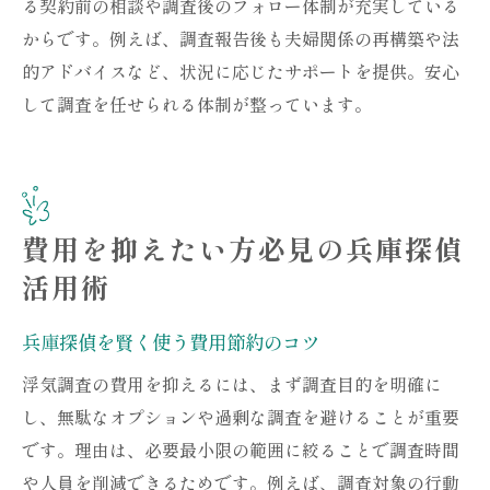
る契約前の相談や調査後のフォロー体制が充実している
浮気調査後も継続できる兵庫探偵の支援力
からです。例えば、調査報告後も夫婦関係の再構築や法
夫婦の窓口ならではのアフターケアとは
的アドバイスなど、状況に応じたサポートを提供。安心
兵庫探偵と連携した万全のフォローサービ
して調査を任せられる体制が整っています。
ス
サポート満足度を高める夫婦の窓口利用法
納得のいく調査を実現する兵庫探偵の活用法
兵庫探偵と夫婦の窓口で叶える理想の調査
費用を抑えたい方必見の兵庫探偵
納得できる調査結果へ導く活用ポイント
活用術
夫婦の窓口が推奨する兵庫探偵の選び方
兵庫探偵を賢く使う費用節約のコツ
浮気調査で期待できる兵庫探偵の実力とは
調査後の対応まで考えた賢い依頼方法
浮気調査の費用を抑えるには、まず調査目的を明確に
最適な浮気調査を兵庫探偵と共に実現する
し、無駄なオプションや過剰な調査を避けることが重要
です。理由は、必要最小限の範囲に絞ることで調査時間
や人員を削減できるためです。例えば、調査対象の行動