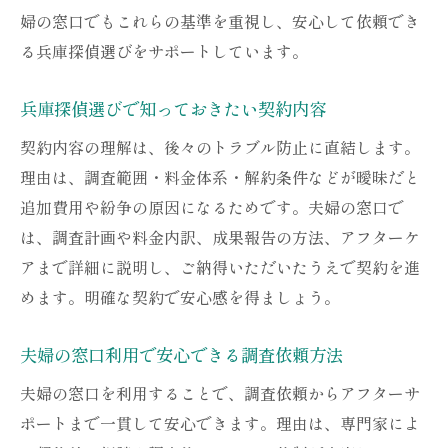
み
婦の窓口でもこれらの基準を重視し、安心して依頼でき
兵庫探偵の報告書がもたらす安心感
る兵庫探偵選びをサポートしています。
夫婦の窓口で叶う法的証拠のサポート体制
兵庫探偵選びで知っておきたい契約内容
浮気調査の料金体系を正しく理解する方法
契約内容の理解は、後々のトラブル防止に直結します。
兵庫探偵に学ぶ浮気調査の料金内訳
理由は、調査範囲・料金体系・解約条件などが曖昧だと
夫婦の窓口が解説する料金体系の基礎知識
追加費用や紛争の原因になるためです。夫婦の窓口で
料金プラン別の特徴と選び方を押さえる
は、調査計画や料金内訳、成果報告の方法、アフターケ
兵庫探偵の見積もりで注意したいポイント
アまで詳細に説明し、ご納得いただいたうえで契約を進
料金トラブルを防ぐ契約時の確認事項
めます。明確な契約で安心感を得ましょう。
夫婦の窓口で納得できる料金説明を受ける
夫婦の窓口利用で安心できる調査依頼方法
夫婦の窓口が提案する安心サポートの充実度
夫婦の窓口が誇る兵庫探偵サポートの内容
夫婦の窓口を利用することで、調査依頼からアフターサ
ポートまで一貫して安心できます。理由は、専門家によ
安心して相談できるサポート体制の特徴