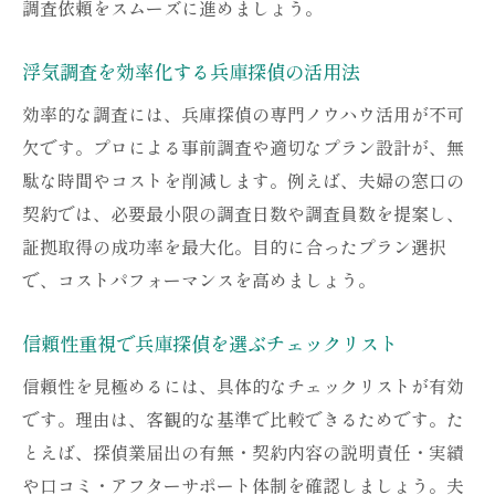
調査依頼をスムーズに進めましょう。
調査費用を比較する際の兵庫探偵の見極め方
浮気調査を効率化する兵庫探偵の活用法
兵庫探偵の費用相場を賢く把握する方法
夫婦の窓口推奨の料金比較ポイント
効率的な調査には、兵庫探偵の専門ノウハウ活用が不可
浮気調査のプラン別費用を見極めるコツ
欠です。プロによる事前調査や適切なプラン設計が、無
駄な時間やコストを削減します。例えば、夫婦の窓口の
兵庫探偵の追加費用やオプションの注意点
契約では、必要最小限の調査日数や調査員数を提案し、
料金明細で選ぶ兵庫探偵の信頼性とは
証拠取得の成功率を最大化。目的に合ったプラン選択
夫婦の窓口で分かる費用対効果の評価術
で、コストパフォーマンスを高めましょう。
証拠取得を重視するなら兵庫探偵に相談を
兵庫探偵なら確実な証拠収集が可能な理由
信頼性重視で兵庫探偵を選ぶチェックリスト
夫婦の窓口が勧める証拠取得のサポート内
信頼性を見極めるには、具体的なチェックリストが有効
容
です。理由は、客観的な基準で比較できるためです。た
浮気調査で信頼できる兵庫探偵の対応力
とえば、探偵業届出の有無・契約内容の説明責任・実績
証拠の有効活用を提案する夫婦の窓口の強
や口コミ・アフターサポート体制を確認しましょう。夫