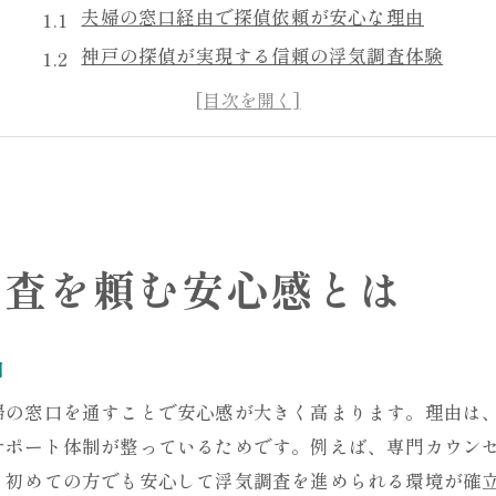
夫婦の窓口経由で探偵依頼が安心な理由
神戸の探偵が実現する信頼の浮気調査体験
探偵選びで迷わない夫婦の窓口の強み
浮気調査における探偵と依頼者の信頼関係
安心して任せられる神戸探偵事務所の特徴
夫婦の窓口が提供する安心サポートの全貌
夫婦の窓口経由で探偵選びが変わる理由
調査を頼む安心感とは
夫婦の窓口なら神戸の探偵選定がスムーズ
浮気調査に強い探偵紹介のポイントとは
由
探偵事務所選びで失敗しない夫婦の窓口活用法
依頼者目線の探偵選びを徹底サポート
婦の窓口を通すことで安心感が大きく高まります。理由は
神戸で理想の探偵に出会える理由を解説
サポート体制が整っているためです。例えば、専門カウン
、初めての方でも安心して浮気調査を進められる環境が確
浮気調査のプロが夫婦の窓口に集まる背景