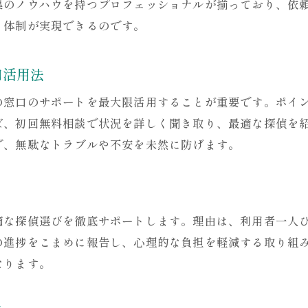
集のノウハウを持つプロフェッショナルが揃っており、依
証拠取得後のサポート内容を詳しく解説
ト体制が実現できるのです。
神戸の探偵と弁護士連携サポートの強み
離婚や慰謝料請求に役立つ調査後対応
口活用法
夫婦の窓口が提供する安心の調査後支援
の窓口のサポートを最大限活用することが重要です。ポイ
ば、初回無料相談で状況を詳しく聞き取り、最適な探偵を
で、無駄なトラブルや不安を未然に防げます。
適な探偵選びを徹底サポートします。理由は、利用者一人
の進捗をこまめに報告し、心理的な負担を軽減する取り組
なります。