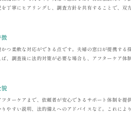
況を丁寧にヒアリングし、調査方針を共有することで、双
探偵事務所の現場経験が活きる調査事例
費用を抑えて確実な証拠を集める方法
夫婦の窓口経由で探偵費用を抑えるコツ
特徴
浮気調査の費用相場と賢い依頼ポイント
速かつ柔軟な対応ができる点です。夫婦の窓口が提携する
証拠収集に強い探偵選びの見極め方法
えば、調査後に法的対策が必要な場合も、アフターケア体
神戸で安い探偵サービスの活用術
探偵依頼時のコストパフォーマンス重視術
予算内で確実な証拠を得る依頼ノウハウ
全貌
初めてでも納得できる探偵依頼のポイント
アフターケアまで、依頼者が安心できるサポート体制を提
夫婦の窓口なら初依頼でも安心な理由
かりやすい説明、法的備えへのアドバイスなど。これによ
探偵依頼時の不安を解消する具体的対策
神戸の探偵事務所選びで納得するために