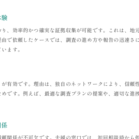
浮気調査を検討するなら信頼のサポート体制
体験
夫婦の窓口の探偵サポート体制を徹底解説
浮気調査依頼時に受けられる安心支援内容
おり、効率的かつ確実な証拠収集が可能です。これは、地
探偵とのやり取りがスムーズなサポート方法
経由で依頼したケースでは、調査の進め方や報告の迅速さ
ています。
神戸の探偵事務所と連携した手厚い体制
初めての依頼でも安心な窓口サポート活用術
浮気調査における夫婦の窓口の役割とは
探偵による神戸エリアの調査手法を徹底解説
トが有効です。理由は、独自のネットワークにより、信頼
ためです。例えば、最適な調査プランの提案や、適切な進
神戸の探偵が用いる浮気調査の手法と特徴
夫婦の窓口が紹介する最新調査方法の実際
探偵が駆使する証拠収集テクニック解説
関係
浮気調査に特化した調査方法のポイント
神戸ならではの探偵調査手段とその実績
信頼関係が不可欠です。夫婦の窓口では、初回相談時から