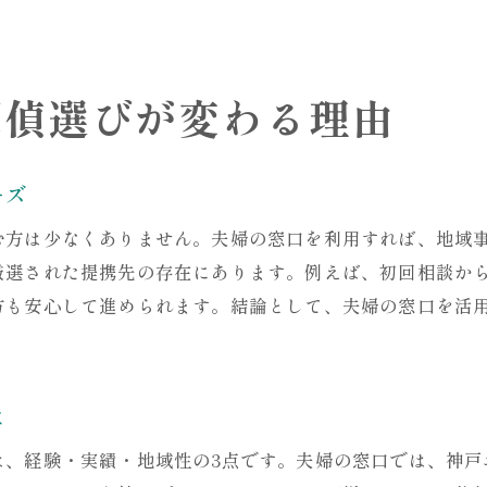
初めての浮気調査で失敗しない秘訣
依頼時にチェックすべき探偵事務所の条件
夫婦の窓口が導く納得の探偵依頼体験
探偵選びが変わる理由
浮気調査で後悔しないための注意点と対策
探偵依頼時に注意したいポイントまとめ
ーズ
浮気調査後に後悔しないための備え方
神戸での探偵選びで失敗しない対策法
む方は少なくありません。夫婦の窓口を利用すれば、地域
よくある浮気調査の落とし穴と回避策
厳選された提携先の存在にあります。例えば、初回相談か
方も安心して進められます。結論として、夫婦の窓口を活
夫婦の窓口のアドバイスで安心依頼
探偵活用時に知っておくべき注意事項
調査後のフォローも安心な夫婦の窓口活用術
は
調査後も安心な夫婦の窓口アフターケア
探偵報告書の活用と次のステップ相談
は、経験・実績・地域性の3点です。夫婦の窓口では、神戸