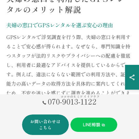
タルのメリット解説
夫婦の窓口でGPSレンタルを選ぶ安心の理由
GPSレンタルで浮気調査を行う際、夫婦の窓口を利用す
ることで安心感が得られます。なぜなら、専門知識を持
つスタッフが法的リスクやプライバシーへの配慮を徹底
し、利用者に最適なアドバイスを提供しているからで
す。例えば、違法にならない範囲での利用方法や、証拠
能力の高いデータの取得方法を具体的に案内してくれる
ため、不安や迷いを感じずに調査を進めることができま
ココロのヒミツ イイフウフ
070-9013-1122
す。結果として、夫婦の窓口を選ぶことで、リスクを最
小限に抑えながら確実な証拠を手に入れることが可能で
す。
お問い合わせは
LINE相談
こちら
利用者急増中の夫婦の窓口GPSレンタルポイント