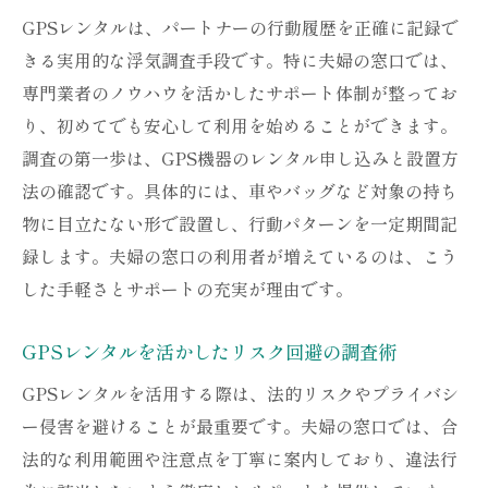
イント
GPSレンタルは、パートナーの行動履歴を正確に記録で
夫婦の窓口のGPSレンタルが選ばれる根拠
きる実用的な浮気調査手段です。特に夫婦の窓口では、
とは
専門業者のノウハウを活かしたサポート体制が整ってお
相談から利用まで安心な夫婦の窓口サポー
り、初めてでも安心して利用を始めることができます。
ト
調査の第一歩は、GPS機器のレンタル申し込みと設置方
夫婦の窓口経由で得られるGPSレンタル特
法の確認です。具体的には、車やバッグなど対象の持ち
典
物に目立たない形で設置し、行動パターンを一定期間記
録します。夫婦の窓口の利用者が増えているのは、こう
GPSレンタル選びで夫婦の窓口が支持され
した手軽さとサポートの充実が理由です。
る理由
調査後の証拠活用を支えるGPSレンタルの安心
GPSレンタルを活かしたリスク回避の調査術
サポート
GPSレンタルを活用する際は、法的リスクやプライバシ
GPSレンタルで集めた証拠の活用サポート
ー侵害を避けることが最重要です。夫婦の窓口では、合
内容
法的な利用範囲や注意点を丁寧に案内しており、違法行
調査後の不安を解消するGPSレンタル相談