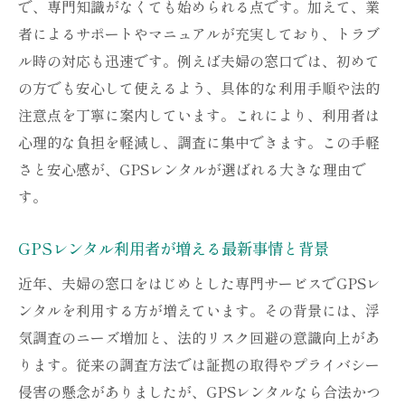
で、専門知識がなくても始められる点です。加えて、業
とめ
者によるサポートやマニュアルが充実しており、トラブ
違法リスクを避けるGPSレンタルの正しい使い
ル時の対応も迅速です。例えば夫婦の窓口では、初めて
方
の方でも安心して使えるよう、具体的な利用手順や法的
GPSレンタルで浮気調査する際の法的注意
注意点を丁寧に案内しています。これにより、利用者は
点
心理的な負担を軽減し、調査に集中できます。この手軽
さと安心感が、GPSレンタルが選ばれる大きな理由で
違法リスク回避のためのGPSレンタル使用
す。
法
GPSレンタル利用時に守るべきルールとマ
GPSレンタル利用者が増える最新事情と背景
ナー
近年、夫婦の窓口をはじめとした専門サービスでGPSレ
浮気調査で違法にならないGPSレンタルの
ンタルを利用する方が増えています。その背景には、浮
使い方
気調査のニーズ増加と、法的リスク回避の意識向上があ
夫婦の窓口が解説する安全なGPSレンタル
ります。従来の調査方法では証拠の取得やプライバシー
方法
侵害の懸念がありましたが、GPSレンタルなら合法かつ
安心して使うためのGPSレンタル法的ポイ