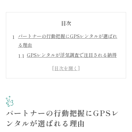
目次
パートナーの行動把握にGPSレンタルが選ばれ
る理由
GPSレンタルが浮気調査で注目される納得
の理由
手軽さと安心感が選ばれるGPSレンタルの
強み
GPSレンタル利用者が増える最新事情と背
景
パートナーの行動把握にGPSレ
夫婦の窓口でGPSレンタルが選ばれる安心
ポイント
ンタルが選ばれる理由
GPSレンタルはパートナー行動把握に有効