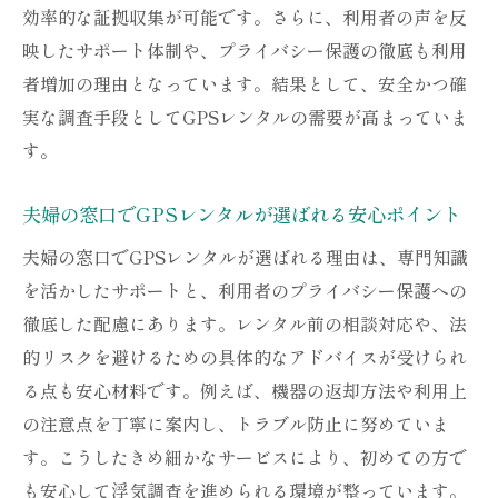
効率的な証拠収集が可能です。さらに、利用者の声を反
ント
映したサポート体制や、プライバシー保護の徹底も利用
証拠として有効なGPSレンタルの活用ポイント
者増加の理由となっています。結果として、安全かつ確
GPSレンタルで浮気の証拠を押さえる活用
実な調査手段としてGPSレンタルの需要が高まっていま
術
す。
証拠力を高めるGPSレンタルの具体的な使
い方
夫婦の窓口でGPSレンタルが選ばれる安心ポイント
GPSレンタルの記録を証拠にするコツと注
夫婦の窓口でGPSレンタルが選ばれる理由は、専門知識
意点
を活かしたサポートと、利用者のプライバシー保護への
裁判でも有効なGPSレンタル証拠の集め方
徹底した配慮にあります。レンタル前の相談対応や、法
的リスクを避けるための具体的なアドバイスが受けられ
GPSレンタルで信頼できる証拠を残す方法
る点も安心材料です。例えば、機器の返却方法や利用上
夫婦の窓口が推奨するGPS証拠活用の実践
の注意点を丁寧に案内し、トラブル防止に努めていま
法
す。こうしたきめ細かなサービスにより、初めての方で
バレずに調査を進めるためのGPSレンタル対策
も安心して浮気調査を進められる環境が整っています。