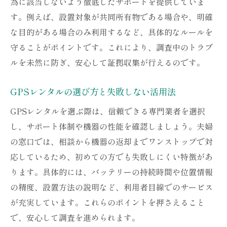
為に該当しないよう徹底したサポートを提供していま
体制
す。例えば、設置対象が共同所有物である場合や、明確
証拠提出や法的手続きに役立つGPSレンタ
な目的がある場合のみ利用するなど、具体的なルールを
ル支援
守ることがポイントです。これにより、調査中のトラブ
夫婦の窓口が提供する安心のアフターサポ
ルを未然に防ぎ、安心して証拠収集が行えるのです。
ート
GPSレンタル証拠の有効活用で後悔しない
GPSレンタルの選び方と失敗しない活用法
選択を
GPSレンタルを選ぶ際は、信頼できる専門業者を選択
浮気調査後も安心できるGPSレンタルの強
し、サポート体制や機器の性能を確認しましょう。夫婦
み
の窓口では、相談から機器の返却までワンストップで対
応しているため、初めての方でも失敗しにくい特徴があ
ります。具体的には、バッテリーの持続時間や位置情報
の精度、設置方法の説明など、利用者目線でのサービス
が充実しています。これらのポイントを押さえること
で、安心して調査を進められます。