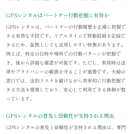
GPSレンタルのバレにくい使い方と注意点
浮気調査でGPSレンタルがバレないための
GPSレンタルはパートナー行動把握に有効か
工夫
GPSレンタルは、パートナーの行動履歴を正確に把握で
GPSレンタル使用時に意識すべきバレ防止
きる有効な手段です。リアルタイムで移動経路を記録で
策
きるため、証拠としても活用しやすい特徴があります。
バレずに調査したい人向けGPSレンタル活
例えば、特定の日時や場所での行動パターンが把握で
用術
き、後から詳細な確認が可能です。ただし、利用時は法
GPSアプリや超小型GPSの使い方とリスク
律やプライバシーの範囲を守ることが重要です。夫婦の
解説
窓口では、法的リスクを避けながら効率的に行動把握で
夫婦の窓口が教えるGPSレンタルのバレ防
きる方法を提案しており、安心して利用できる体制が整
止法
っています。
費用を抑えたGPSレンタルで始める浮気調査
GPSレンタルの普及と信頼性が支持される理由
GPSレンタルで費用を抑えて浮気調査を始
める方法
GPSレンタルの普及と信頼性が支持される理由は、専門