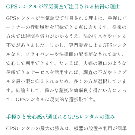
GPSレンタルが浮気調査で注目される納得の理由
か
GPSレンタルの普及と信頼性が支持される
GPSレンタルが浮気調査で注目される理由は、手軽にパ
理由
ートナーの行動履歴を記録できる点にあります。従来の
方法では時間や労力がかかるうえ、法的リスクやバレる
浮気調査で安心感を得るGPSレンタル活用術
不安がありました。しかし、専門業者によるGPSレンタ
GPSレンタル活用で安心して浮気調査を進
ルなら、プライバシーや法律面の配慮がなされており、
める方法
安心して利用できます。たとえば、夫婦の窓口のような
GPSレンタルを活かしたリスク回避の調査
信頼できるサービスを活用すれば、調査の不安やトラブ
術
ルを最小限に抑えられるため、多くの方が選択していま
GPSレンタルの選び方と失敗しない活用法
す。結論として、確かな証拠を効率良く得たい方にとっ
GPSレンタルで得られる安心感の理由を解
て、GPSレンタルは現実的な選択肢です。
説
夫婦の窓口が推奨するGPSレンタル調査の
手軽さと安心感が選ばれるGPSレンタルの強み
流れ
GPSレンタルの最大の強みは、機器の設置や利用が簡単
安心して使えるGPSレンタルのポイントま