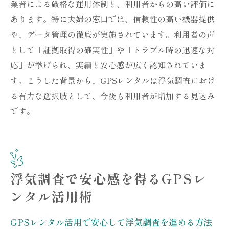
業者による厳格な運用体制と、利用者からの高い評価に
安いGPSレンタルを選ぶ際のポイントと注
あります。特に夫婦の窓口では、信頼性の高い機器提供
意点
や、データ管理の徹底が実施されています。利用者の声
GPSレンタル料金の目安と賢い選び方を解
として「証拠取得の確実性」や「トラブル時の迅速な対
説
応」が挙げられ、実績と安心感が広く認知されていま
費用対効果の高いGPSレンタル活用術の紹
す。こうした背景から、GPSレンタルは浮気調査におけ
介
る有力な選択肢として、今後も利用者が増加する見込み
おすすめのGPSレンタル活用で無駄な出費
です。
を防ぐ
夫婦の窓口が提案する賢いGPSレンタル術
夫婦の窓口を利用したGPSレンタルのメリット
解説
浮気調査で安心感を得るGPSレ
夫婦の窓口でGPSレンタルを選ぶ安心の理
ンタル活用術
由
利用者急増中の夫婦の窓口GPSレンタルポ
GPSレンタル活用で安心して浮気調査を進める方法