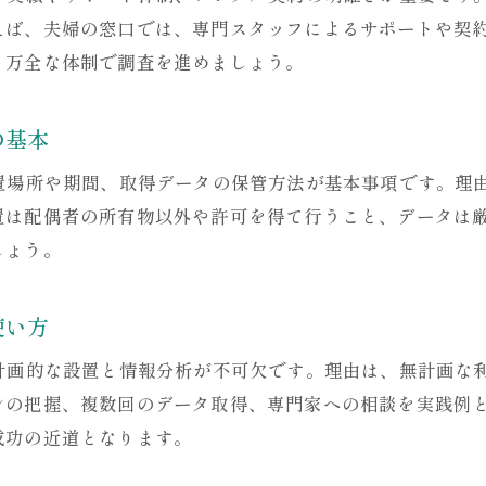
えば、夫婦の窓口では、専門スタッフによるサポートや契
GPSレンタル利用時に知っておくべき法律知識
、万全な体制で調査を進めましょう。
不倫調査でGPSレンタルが重宝される背景
GPSレンタルが不倫調査で重宝される理由を解説
の基本
浮気調査の現場で支持されるGPSレンタルの強み
設置場所や期間、取得データの保管方法が基本事項です。理
証拠収集でGPSレンタルが選ばれる背景と実例
置は配偶者の所有物以外や許可を得て行うこと、データは
GPSレンタルはなぜ不倫調査の主流になったのか
しょう。
GPSレンタルが不倫調査に与える影響と今後
夫婦問題解決へ導くGPSレンタル活用の実態
使い方
証拠集めに有効なGPSレンタルの実践方法
、計画的な設置と情報分析が不可欠です。理由は、無計画な
GPSレンタルで確実な証拠を集める実践ポイント
ンの把握、複数回のデータ取得、専門家への相談を実践例
GPSレンタルを用いた証拠収集の流れと注意点
成功の近道となります。
浮気調査で役立つGPSレンタルの効果的な使い方