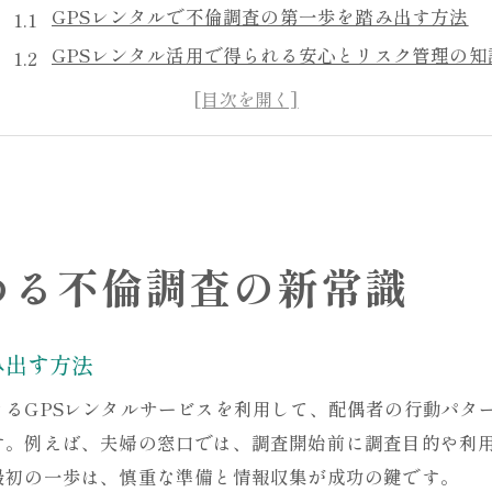
GPSレンタルで不倫調査の第一歩を踏み出す方法
GPSレンタル活用で得られる安心とリスク管理の知
夫婦問題に寄り添うGPSレンタルのメリット解説
失敗しないためのGPSレンタル選びのポイント
GPSレンタルで押さえるべき浮気調査の基本
不倫調査を成功に導くGPSレンタルの使い方
浮気調査にGPSレンタルを選ぶ理由と注意点
める不倫調査の新常識
GPSレンタルが浮気調査で選ばれる理由を解説
GPSレンタル利用時の法的な注意点とリスク
み出す方法
浮気調査に適したGPSレンタルの選定基準
バレにくいGPSレンタル活用のコツと注意点
きるGPSレンタルサービスを利用して、配偶者の行動パタ
GPSレンタルで浮気調査を行う際の注意事項
す。例えば、夫婦の窓口では、調査開始前に調査目的や利
最初の一歩は、慎重な準備と情報収集が成功の鍵です。
トラブル回避に役立つGPSレンタルの知識