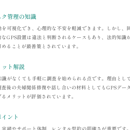
バレずに進めるGPSレンタル活用術を解説
スク管理の知識
GPSレンタルでバレずに不倫調査を進める秘訣
超小型GPSレンタルで浮気調査のリスクを低減
行動を可視化でき、心理的な不安を軽減できます。しかし、
GPSレンタルを活用したバレない証拠収集の方法
的なGPS設置は違法と判断されるケースもあり、法的知識
努めることが最善策とされています。
浮気調査用GPSレンタルで注意すべき行動パターン
GPSレンタルでバレないための設置と運用法
リット解説
浮気調査に役立つGPSレンタル選びのコツ
違法リスクを避けるGPSレンタルの使い方
な知識がなくても手軽に調査を始められる点です。理由とし
調査後の夫婦関係修復や話し合いの材料としてもGPSデー
GPSレンタル利用で違法行為を避けるための基礎知
げるメリットが評価されています。
夫婦間でGPSレンタルを使う際の法的判断ポイント
プライバシー侵害を防ぐGPSレンタル調査の注意点
ポイント
GPSレンタル調査の違法リスクと回避策を徹底解説
不倫調査でGPSレンタルを安全に使うための方法
は、実績やサポート体制、レンタル契約の明確さが重要です