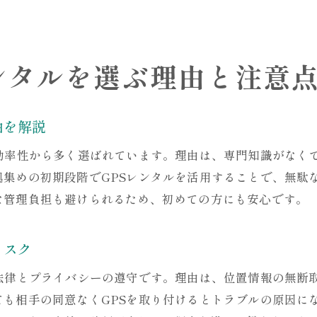
GPSレンタルによる証拠集めで気を付けること
信頼性の高いGPSレンタル証拠の確保術
GPSレンタルを証拠活用するための実務知識
ンタルを選ぶ理由と注意
失敗しないためのGPSレンタル調査ポイント
GPSレンタル調査で失敗しないための準備法
由を解説
GPSレンタル利用時のよくある失敗例と対策
浮気調査でありがちなGPSレンタルの落とし穴
と効率性から多く選ばれています。理由は、専門知識がなく
GPSレンタル調査を成功に導くポイントまとめ
拠集めの初期段階でGPSレンタルを活用することで、無駄
な管理負担も避けられるため、初めての方にも安心です。
安全なGPSレンタル調査のための注意事項
GPSレンタル調査で後悔しない選択のコツ
リスク
安心して進める不倫調査のコツと成功法
GPSレンタルを使い安心して不倫調査を進める方法
は法律とプライバシーの遵守です。理由は、位置情報の無断
成功する不倫調査に必要なGPSレンタルの知識
ても相手の同意なくGPSを取り付けるとトラブルの原因に