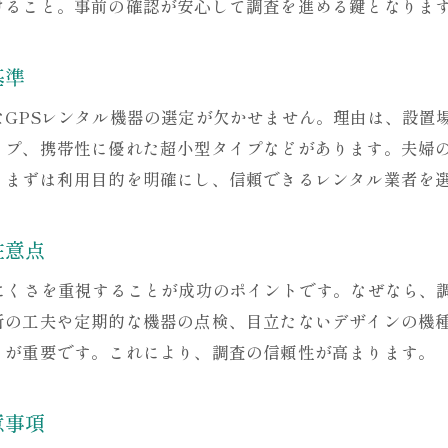
けること。事前の確認が安心して調査を進める鍵となりま
GPSレンタルで不倫調査を円滑に進める手順
GPSレンタル調査後の法的対応と証拠の活用法
基準
失敗しない不倫調査のためのGPSレンタル活用術
夫婦の窓口が伝える安心なGPSレンタル調査法
なGPSレンタル機器の選定が欠かせません。理由は、設置
イプ、携帯性に優れた超小型タイプなどがあります。夫婦
。まずは利用目的を明確にし、信頼できるレンタル業者を
注意点
レにくさを重視することが成功のポイントです。なぜなら、
所の工夫や定期的な機器の点検、目立たないデザインの機
とが重要です。これにより、調査の信頼性が高まります。
意事項