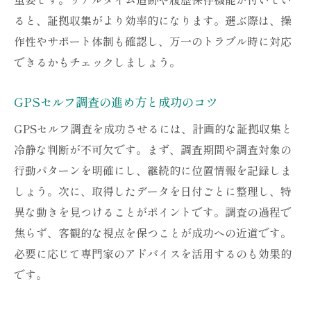
ると、証拠収集がより効率的になります。選ぶ際は、操
GPS浮気調査を成功に導く計画的な進め方
作性やサポート体制も確認し、万一のトラブル時に対応
セルフ調査の達人が実践するGPS活用術
できるかもチェックしましょう。
浮気調査で信頼できる証拠を残すポイント
GPSで得たデータを法的に活用する方法
GPSセルフ調査の進め方と成功のコツ
GPS調査の失敗事例から学ぶ注意点
GPSセルフ調査を成功させるには、計画的な証拠収集と
調査後の対応と心構えを整えるコツ
冷静な判断が不可欠です。まず、調査期間や調査対象の
行動パターンを明確にし、継続的に位置情報を記録しま
しょう。次に、取得したデータを日付ごとに整理し、特
異な動きを見つけることがポイントです。調査の過程で
焦らず、客観的な視点を保つことが成功への近道です。
必要に応じて専門家のアドバイスを活用するのも効果的
です。