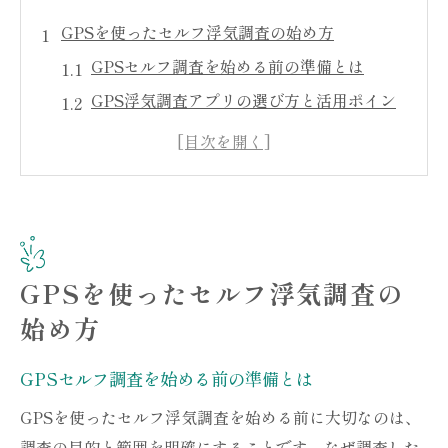
GPSを使ったセルフ浮気調査の始め方
GPSセルフ調査を始める前の準備とは
GPS浮気調査アプリの選び方と活用ポイン
ト
自分でできるGPS設置の基本手順を解説
GPSで浮気調査する際の初期注意点
浮気調査に適したGPS機器の特徴とは
GPSセルフ調査の進め方と成功のコツ
GPSを使ったセルフ浮気調査の
バレないGPS活用法で安心調査を実現
始め方
GPS浮気調査で相手にバレない工夫とは
浮気調査GPSのバレやすい使い方と対策
GPSセルフ調査を始める前の準備とは
バレないGPS設置場所を選ぶ際のポイント
GPSを使ったセルフ浮気調査を始める前に大切なのは、
GPSで浮気調査する際のリスク回避術
調査の目的と範囲を明確にすることです。なぜ調査した