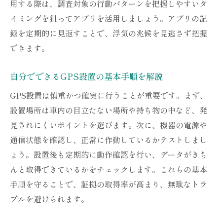
用する際は、調査対象の行動パターンを把握しやすいタ
浮気調査でトラブルを避けるGPSの使い方
イミングを狙ってアプリを活用しましょう。アプリの記
GPS調査中にやってはいけないNG行動
録を定期的に見返すことで、浮気の兆候を見逃さず把握
GPS浮気調査の際の冷静な対応の重要性
できます。
証拠集めのためのGPSデータ管理術
リアルタイムGPSで証拠を集めるコツ
自分でできるGPS設置の基本手順を解説
リアルタイムGPSを活用した効率的な証拠
GPS設置は慎重かつ確実に行うことが重要です。まず、
集め
設置場所は車内の目立たない場所や持ち物の中など、発
GPSで位置情報を記録する具体的な方法
見されにくいポイントを選びます。次に、機器の電源や
浮気調査でGPSを使うベストなタイミング
通信状態を確認し、正常に作動しているかテストしまし
ょう。設置後も定期的に動作確認を行い、データがきち
GPSデータから浮気行動を見抜くポイント
んと取得できているかをチェックします。これらの基本
リアルタイム追跡で気をつけたい注意点
手順を守ることで、証拠の取得率が高まり、無駄なトラ
GPS証拠を有効活用する記録術
ブルを避けられます。
浮気調査で失敗しないGPS設置場所ガイド