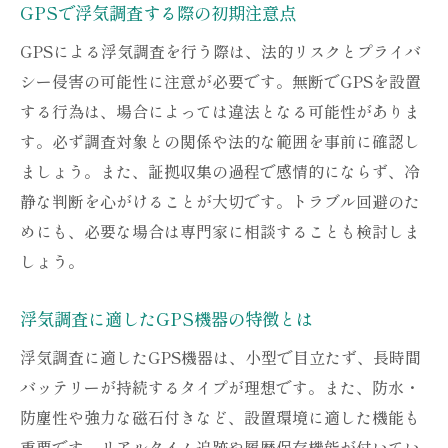
GPS設置場所選びで失敗しないための基本
GPSで浮気調査する際の初期注意点
浮気調査でよく使われるGPS設置場所例
GPSによる浮気調査を行う際は、法的リスクとプライバ
車へのGPS設置時に注意すべきポイント
シー侵害の可能性に注意が必要です。無断でGPSを設置
バレにくいGPS設置の工夫とアイデア
する行為は、場合によっては違法となる可能性がありま
GPS設置時に気をつけたい法的観点
す。必ず調査対象との関係や法的な範囲を事前に確認し
ましょう。また、証拠収集の過程で感情的にならず、冷
GPS設置後の確認とセルフ点検方法
静な判断を心がけることが大切です。トラブル回避のた
GPS利用時に知っておきたい法律のポイント
めにも、必要な場合は専門家に相談することも検討しま
GPS浮気調査が違法になるケースの解説
しょう。
プライバシー権とGPS調査の関係性とは
浮気調査でのGPS利用可能な範囲を知る
浮気調査に適したGPS機器の特徴とは
自分でGPSを使う際の法的注意点
浮気調査に適したGPS機器は、小型で目立たず、長時間
トラブル回避のための法律知識を整理
バッテリーが持続するタイプが理想です。また、防水・
GPS利用前に確認したい法的リスク
防塵性や強力な磁石付きなど、設置環境に適した機能も
GPSで浮気調査を成功させるための秘訣
重要です。リアルタイム追跡や履歴保存機能が付いてい