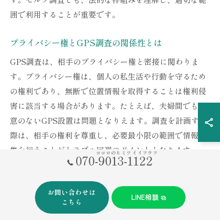
囲で利用することが重要です。
プライバシー権とGPS調査の関係性とは
GPS調査は、相手のプライバシー権と密接に関わりま
す。プライバシー権は、個人の私生活や行動を守るため
の権利であり、無断で位置情報を取得することは権利侵
害に該当する場合があります。たとえば、夫婦間でも同
意のないGPS設置は問題となりえます。調査を計画する
際は、相手の権利を尊重し、必要最小限の範囲で情報収
集を行うことがトラブル回避のポイントとなります。
ココロのヒミツ イイフウフ
070-9013-1122
浮気調査でのGPS利用可能な範囲を知る
お問い合わせは
GPSの利用可能な範囲は、設置対象や目的によって異な
LINE相談
こちら
ります。自身の所有物や同意を得た車両に限り、セルフ