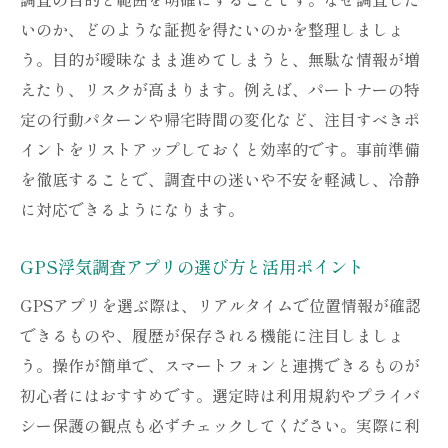
GPS活用で安心してセルフ調査を進める方
いのか、どのような証拠を得たいのかを整理しましょ
法
う。目的が曖昧なまま進めてしまうと、無駄な情報が増
GPS浮気調査アプリで気をつけたい操作面
えたり、リスクが高まります。例えば、パートナーの特
定の行動パターンや帰宅時間の変化など、注目すべきポ
浮気調査におすすめのGPS小型機器とは
イントをリストアップしておくと効率的です。事前準備
GPS小型機器選びの基準と比較ポイント
を徹底することで、調査中の迷いや不安を軽減し、冷静
浮気調査に適した超小型GPSの特徴を解説
に対応できるようになります。
リアルタイムGPSとログ型GPSの違いとは
セルフ調査に最適なGPS機器の活用術
GPS浮気調査アプリの選び方と活用ポイント
GPS小型機器のバレにくい活用アイデア
GPSアプリを選ぶ際は、リアルタイムで位置情報が確認
GPS機器の設置時にチェックすべき点
できるものや、履歴が保存される機能に注目しましょ
自分でできるGPS浮気調査の注意点
う。操作が簡単で、スマートフォンと連携できるものが
GPS浮気調査の違法リスクを理解しよう
初心者にはおすすめです。選定時は利用規約やプライバ
シー保護の観点も必ずチェックしてください。実際に利
プライバシー配慮とGPS利用時の注意点