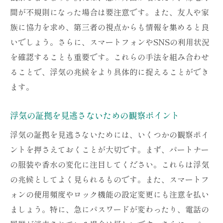
間が不規則になった場合は要注意です。また、友人や家
浮気証拠を確実に集めるための手段
族に協力を求め、第三者の視点からも情報を集めると良
浮気証拠を掴むための最新技術
いでしょう。さらに、スマートフォンやSNSの利用状況
スマホとGPSで浮気証拠を集める方法
を確認することも重要です。これらの手法を組み合わせ
浮気を暴くための最新テクノロジー活用法
ることで、浮気の兆候をより具体的に捉えることができ
位置情報アプリが浮気証拠収集に役立つ理
ます。
由
浮気証拠を確保するための革新的な技術
浮気の証拠を見逃さないための観察ポイント
浮気調査で使える最新技術の特徴
浮気の証拠を見逃さないためには、いくつかの観察ポイ
浮気証拠収集をサポートするテクノロジー
ントを押さえておくことが大切です。まず、パートナー
セルフ調査で浮気を見破る方法
の服装や香水の変化に注目してください。これらは浮気
の兆候としてよく見られるものです。また、スマートフ
浮気証拠を確実に掴むための観察術
ォンの使用頻度やロック機能の設定変更にも注意を払い
浮気を発見するための秘密の手法
ましょう。特に、急にパスワードが変わったり、電話の
浮気の兆候を見逃さないための工夫