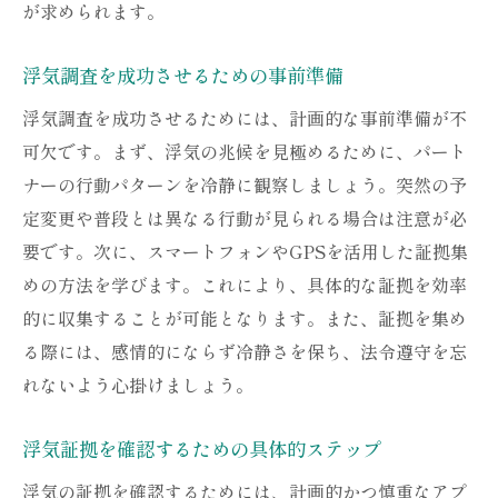
が求められます。
証拠を確保するための安全対策
浮気証拠収集で注意すべき法律面
浮気調査を成功させるための事前準備
浮気を安全に暴くための手順
浮気調査を成功させるためには、計画的な事前準備が不
浮気証拠を安全に集めるための方法
可欠です。まず、浮気の兆候を見極めるために、パート
浮気調査成功のための具体的手順
ナーの行動パターンを冷静に観察しましょう。突然の予
浮気証拠を効率的に集める計画の作り方
定変更や普段とは異なる行動が見られる場合は注意が必
浮気を発見するための具体的な手順
要です。次に、スマートフォンやGPSを活用した証拠集
浮気調査を成功させるための具体的ステッ
めの方法を学びます。これにより、具体的な証拠を効率
プ
的に収集することが可能となります。また、証拠を集め
浮気証拠を確実に集めるための行動計画
る際には、感情的にならず冷静さを保ち、法令遵守を忘
れないよう心掛けましょう。
浮気を見破るための詳細な手順
浮気証拠を得るための効果的な方法
浮気証拠を確認するための具体的ステップ
浮気を見極めるためのセルフ調査
浮気の証拠を確認するためには、計画的かつ慎重なアプ
浮気の疑惑を確認するためのセルフ調査法