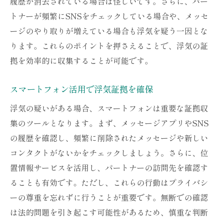
履歴が消去されている場合は怪しいです。さらに、パー
浮気証拠を集めるための効果的な技術
トナーが頻繁にSNSをチェックしている場合や、メッセ
浮気を見破るための観察ポイント
ージのやり取りが増えている場合も浮気を疑う一因とな
浮気証拠を効率的に集めるための手法
ります。これらのポイントを押さえることで、浮気の証
浮気の兆候を見逃さない観察術
拠を効率的に収集することが可能です。
浮気の兆候を見破るための観察ポイント
スマートフォン活用で浮気証拠を確保
浮気証拠を見逃さないための観察方法
浮気の疑いがある場合、スマートフォンは重要な証拠収
浮気の疑いを晴らすためのチェック法
集のツールとなります。まず、メッセージアプリやSNS
浮気を見抜くための観察テクニック
の履歴を確認し、頻繁に削除されたメッセージや新しい
浮気兆候を見逃さないための方法
コンタクトがないかをチェックしましょう。さらに、位
浮気証拠を確保するための観察術
置情報サービスを活用し、パートナーの訪問先を確認す
安全に浮気を暴くセルフ調査のコツ
ることも有効です。ただし、これらの行動はプライバシ
浮気証拠を安全に集めるためのコツ
ーの尊重を忘れずに行うことが重要です。無断での確認
浮気調査を安全に進めるための注意点
は法的問題を引き起こす可能性があるため、慎重な判断