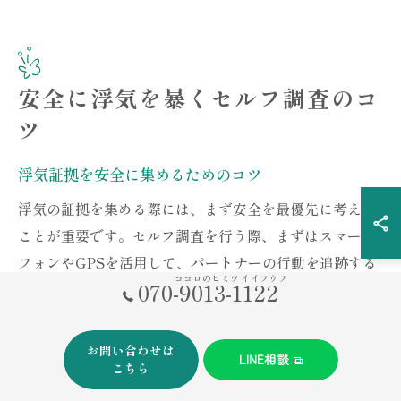
安全に浮気を暴くセルフ調査のコ
ツ
浮気証拠を安全に集めるためのコツ
浮気の証拠を集める際には、まず安全を最優先に考える
ことが重要です。セルフ調査を行う際、まずはスマート
フォンやGPSを活用して、パートナーの行動を追跡する
ココロのヒミツ イイフウフ
070-9013-1122
方法があります。これらのデバイスを使用する際には、
合法性を確認し、個人情報の取り扱いに注意を払う必要
があります。次に、パートナーのSNSやメールの履歴を
お問い合わせは
LINE相談
確認することも有効ですが、こちらもプライバシーの侵
こちら
害にならないよう慎重に行うべきです。これらの方法を