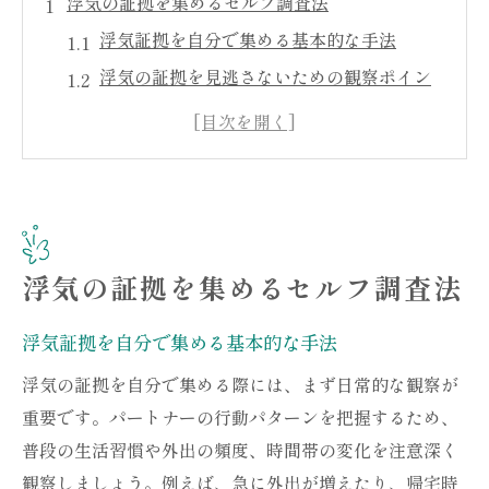
浮気の証拠を集めるセルフ調査法
浮気証拠を自分で集める基本的な手法
浮気の証拠を見逃さないための観察ポイン
ト
スマートフォン活用で浮気証拠を確保
浮気調査を成功させるための事前準備
浮気証拠を確認するための具体的ステップ
浮気証拠を効果的に収集する技術
浮気の証拠を集めるセルフ調査法
効果的な浮気調査のためのステップ
浮気の証拠を集める計画の立て方
浮気証拠を自分で集める基本的な手法
浮気の疑惑を晴らすための観察手法
浮気の証拠を自分で集める際には、まず日常的な観察が
証拠収集に役立つスマホアプリの選び方
重要です。パートナーの行動パターンを把握するため、
浮気調査を成功に導くための事前準備
普段の生活習慣や外出の頻度、時間帯の変化を注意深く
浮気を見破るための具体的な行動計画
観察しましょう。例えば、急に外出が増えたり、帰宅時