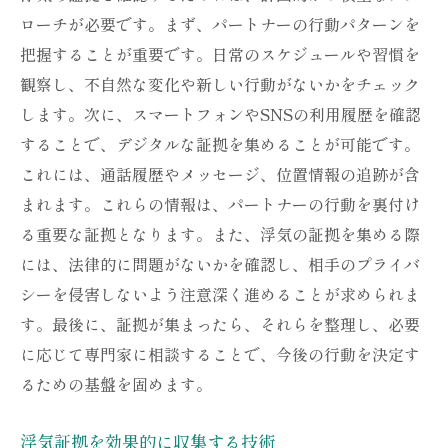
ローチが必要です。まず、パートナーの行動パターンを
浮気証拠を集めるための基本的な手法
把握することが重要です。日常のスケジュールや習慣を
浮気を見破るための観察ポイント
観察し、不自然な変化や新しい行動がないかをチェック
浮気の兆候を見逃さないための方法
します。次に、スマートフォンやSNSの利用履歴を確認
浮気調査を成功させるためのステップ
することで、デジタルな証拠を集めることが可能です。
浮気証拠を得るための具体的な手段
これには、通話履歴やメッセージ、位置情報の追跡が含
まれます。これらの情報は、パートナーの行動を裏付け
る重要な証拠となります。また、浮気の証拠を集める際
には、法律的に問題がないかを確認し、相手のプライバ
シーを侵害しないよう注意深く進めることが求められま
す。最後に、証拠が集まったら、それらを整理し、必要
に応じて専門家に相談することで、今後の行動を決定す
るための基盤を固めます。
浮気証拠を効果的に収集する技術