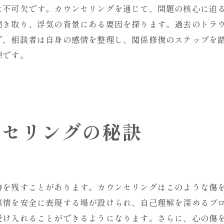
心の安定をもたらすカウンセリング
は不可欠です。カウンセリングを通じて、問題の核心に迫
パートナー信頼回復のためのカウンセリング
聞き取り、浮気の背景にある要因を探ります。過去のトラ
パートナー信頼を取り戻すカウンセリング
で、相談者は自身の感情を整理し、関係修復のステップを
源です。
信頼を取り戻すためのカウンセリング
浮気問題解決のための心理的サポート
カウンセリングでパートナー信頼を回復
信頼関係回復への具体的アプローチ
ンセリングの秘訣
心の傷を癒すカウンセリングの役割
信頼再構築のための実践的手法
浮気問題を乗り越えるための心のケア
浮気問題に対する心のケア方法
跡を残すことがあります。カウンセリングはこのような傷
カウンセリングで心の傷を癒す
感情を安全に表現する場が設けられ、自己理解を深めるプ
信頼関係を再構築するための心理療法
受け入れることができるようになります。さらに、心の傷