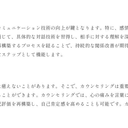
浮気によるトラウマを癒す方法
カウンセリングでのトラウマケア
浮気問題解決のための心理サポート
コミュニケーション技術の向上が鍵となります。特に、感
通じて、具体的な対話技術を習得し、相手に対する理解を
心のトラウマを克服するカウンセリング
再構築するプロセスを経ることで、持続的な関係改善が期
カウンセリングで信頼を再構築する
なステップとして機能します。
心の回復を目指す具体的アプローチ
夫婦関係再構築カウンセリングの実践
信頼関係を再構築するカウンセリング
は癒えないことがあります。そこで、カウンセリングは重
夫婦関係改善のための具体的手法
ることができます。カウンセリングでは、心の痛みを言葉
浮気問題解決に向けたカウンセリング
己評価を再構築し、自己肯定感を高めることも可能です。
夫婦の絆を強化する心理的アプローチ
パートナー信頼回復の実践的カウンセリング
カウンセリングで夫婦関係を修復