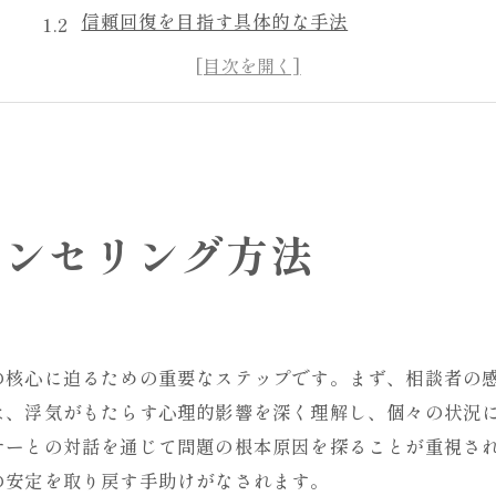
信頼回復を目指す具体的な手法
心の傷を癒すためのカウンセリング
パートナーとの信頼関係再構築
カウンセリングで浮気原因を探る
実践的なカウンセリングの重要性
心の傷を癒すカウンセリングの秘訣
ウンセリング方法
心の傷を癒すためのカウンセリング
カウンセリングで心理的負担を軽減
浮気問題に対する効果的な心理療法
トラウマ克服のためのカウンセリング
の核心に迫るための重要なステップです。まず、相談者の
信頼関係を回復するカウンセリング
は、浮気がもたらす心理的影響を深く理解し、個々の状況
ナーとの対話を通じて問題の根本原因を探ることが重視さ
心の安らぎを取り戻すための手法
の安定を取り戻す手助けがなされます。
浮気トラウマ克服に向けたカウンセリング