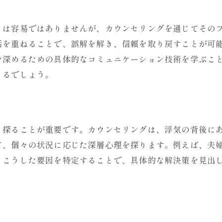
浮気による心の痛みを和らげる方法
とは容易ではありませんが、カウンセリングを通じてその
カウンセリングで心の痛みを癒す
話を重ねることで、誤解を解き、信頼を取り戻すことが可
浮気問題の心理的影響を軽減
を深めるための具体的なコミュニケーション技術を学ぶこ
心の痛みを和らげるためのカウンセリング
きるでしょう。
パートナーとの信頼回復を支援する
浮気によるトラウマを和らげる手法
心の安らぎを提供するカウンセリング
く探ることが重要です。カウンセリングは、浮気の背後に
カウンセリングで信頼回復を目指す
て、個々の状況に応じた深層心理を探ります。例えば、夫
カウンセリングで信頼を取り戻す
。こうした要因を特定することで、具体的な解決策を見出
信頼関係の再構築を支援する方法
浮気問題解決のための具体的手法
カウンセリングで信頼を再構築する