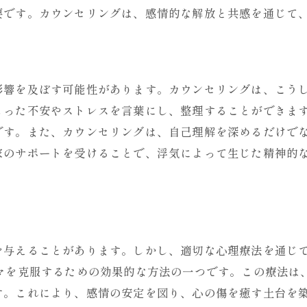
浮気によるトラウマを克服するカウンセリング
要です。カウンセリングは、感情的な解放と共感を通じて
心の回復を目指すための具体的手法
カウンセリングでパートナー信頼を回復する
影響を及ぼす可能性があります。カウンセリングは、こう
もった不安やストレスを言葉にし、整理することができま
です。また、カウンセリングは、自己理解を深めるだけで
家のサポートを受けることで、浮気によって生じた精神的
を与えることがあります。しかし、適切な心理療法を通じ
ウマを克服するための効果的な方法の一つです。この療法は
す。これにより、感情の安定を図り、心の傷を癒す土台を