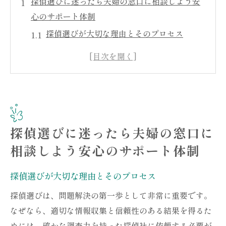
探偵選びに迷ったら夫婦の窓口に相談しよう安
心のサポート体制
探偵選びが大切な理由とそのプロセス
夫婦の窓口が提供する安心の相談体制
相談時に知っておくべき基本情報
専門家と連携した問題解決へのアプローチ
探偵の選定で失敗しないためのポイント
相談者の声を活かしたサポートの実例
探偵選びに迷ったら夫婦の窓口に
心の不安を解消する夫婦の窓口の探偵社がおす
相談しよう安心のサポート体制
すめな理由
不安に寄り添うカウンセリングの重要性
探偵選びが大切な理由とそのプロセス
探偵社選びにおける心のサポート体験
探偵選びは、問題解決の第一歩として非常に重要です。
問題解決のための探偵社の活用法
なぜなら、適切な情報収集と信頼性のある結果を得るた
夫婦の窓口の信頼性が選ばれる理由
めには、確かな調査力を持った探偵社に依頼する必要が