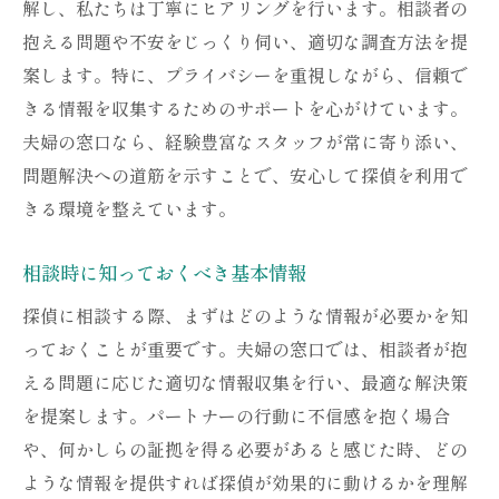
解し、私たちは丁寧にヒアリングを行います。相談者の
探偵社利用の効果的なタイミング
抱える問題や不安をじっくり伺い、適切な調査方法を提
具体的な解決策とその効果
案します。特に、プライバシーを重視しながら、信頼で
夫婦の窓口の専門的サポートの流れ
きる情報を収集するためのサポートを心がけています。
実際の調査事例から学ぶ成功の秘訣
夫婦の窓口なら、経験豊富なスタッフが常に寄り添い、
相談から解決までの迅速な対応
問題解決への道筋を示すことで、安心して探偵を利用で
夫婦の窓口が提供する探偵社の信頼性と解決策
きる環境を整えています。
提案の魅力
探偵社の強みとその活用法
相談時に知っておくべき基本情報
相談者に寄り添う解決策の提案
探偵に相談する際、まずはどのような情報が必要かを知
安心できる情報収集のプロセス
っておくことが重要です。夫婦の窓口では、相談者が抱
える問題に応じた適切な情報収集を行い、最適な解決策
問題解決への具体的なアプローチ
を提案します。パートナーの行動に不信感を抱く場合
信頼できる提携探偵社の選び方
や、何かしらの証拠を得る必要があると感じた時、どの
成功事例に基づく解決策の効果
ような情報を提供すれば探偵が効果的に動けるかを理解
探偵社利用で心の負担を軽減夫婦の窓口の心強