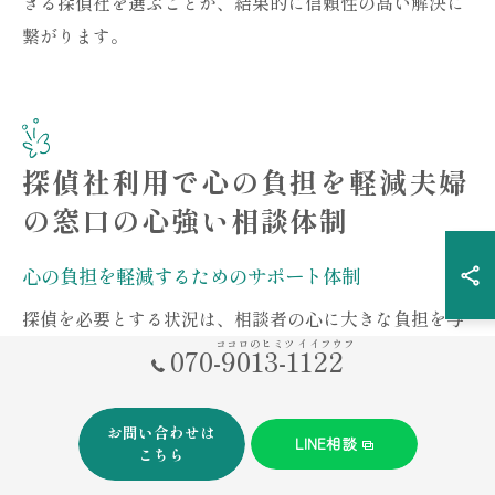
きる探偵社を選ぶことが、結果的に信頼性の高い解決に
繋がります。
探偵社利用で心の負担を軽減夫婦
の窓口の心強い相談体制
心の負担を軽減するためのサポート体制
探偵を必要とする状況は、相談者の心に大きな負担を与
ココロのヒミツ イイフウフ
えることがあります。このような時に、夫婦の窓口の探
070-9013-1122
偵社は、その負担を軽減するための様々なサポート体制
を整えています。具体的には、カウンセリングによる心
お問い合わせは
LINE相談
のケアを重視し、問題解決のプロセスを丁寧に説明する
こちら
ことで、相談者の不安を和らげることを目指していま