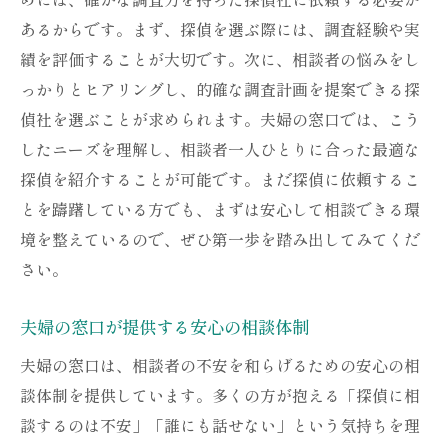
相談者が安心できる理由とは
あるからです。まず、探偵を選ぶ際には、調査経験や実
心の負担を軽減する具体的なサポート事例
績を評価することが大切です。次に、相談者の悩みをし
っかりとヒアリングし、的確な調査計画を提案できる探
信頼できる探偵社を見つけるには夫婦の窓口が
偵社を選ぶことが求められます。夫婦の窓口では、こう
最適な理由
したニーズを理解し、相談者一人ひとりに合った最適な
夫婦の窓口が提供する信頼の基準
探偵を紹介することが可能です。まだ探偵に依頼するこ
パートナー疑惑への具体的な対応策
とを躊躇している方でも、まずは安心して相談できる環
相談プロセスの透明性と信頼性
境を整えているので、ぜひ第一歩を踏み出してみてくだ
専門家が選ぶ探偵社の基準
さい。
相談者のニーズに合わせた柔軟な対応
信頼関係を築くための取り組み
夫婦の窓口が提供する安心の相談体制
パートナーの不信感に対処するための探偵利用
夫婦の窓口は、相談者の不安を和らげるための安心の相
法夫婦の窓口のサポート
談体制を提供しています。多くの方が抱える「探偵に相
パートナーとの信頼を再構築する方法
談するのは不安」「誰にも話せない」という気持ちを理