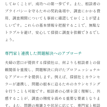
しておくことが、成功への第一歩です。また、相談者の
い相談体制
プライバシーを守るための契約条項や、調査にかかる費
心の負担を軽減するためのサポート体制
用、調査期間についても事前に確認しておくことが望ま
相談者に安心を与える探偵社の役割
しいです。これらの基本情報を把握することで、無駄な
問題解決への迅速な対応とその効果
トラブルを避け、安心して探偵に調査を依頼できるでし
実例で見る安心できる相談プロセス
ょう。
相談者の心に寄り添うサポート方法
専門家と連携した問題解決へのアプローチ
探偵社利用で得られる安心感とその理由
夫婦の窓口が提供する探偵社は、何よりも相談者との信
誰にも相談できない悩みを抱えているあなたへ
頼関係を重視し、問題解決に向けたプロフェッショナル
夫婦の窓口が解決策を提供
なアプローチを提供します。例えば、探偵社とカウンセ
一人で悩まないための相談体制
ラーが連携し、問題の根本に迫るためのカウンセリング
初めての相談でも安心できる理由
を行うことも可能です。相談者の心情を深く理解し、共
カウンセリングを通じた心のケア
感することが、調査の精度を高める重要な要素となりま
専門家と共に歩む問題解決の道
す。また、問題の複雑さや状況に応じて、専門家と相談