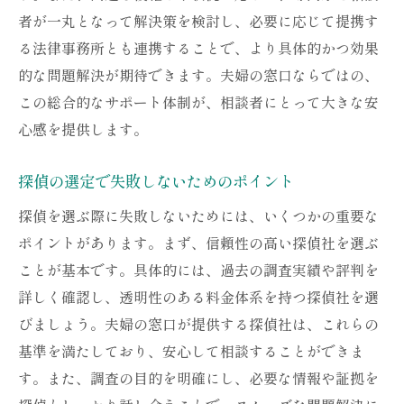
相談者の声に基づいた柔軟な対応
者が一丸となって解決策を検討し、必要に応じて提携す
心の悩みを解消するための具体策
る法律事務所とも連携することで、より具体的かつ効果
的な問題解決が期待できます。夫婦の窓口ならではの、
夫婦の窓口の探偵社が選ばれる理由安心感と確
この総合的なサポート体制が、相談者にとって大きな安
実性を兼ね備えたサポート
心感を提供します。
夫婦の窓口が推奨する探偵社の特徴
相談者が信頼する理由
探偵の選定で失敗しないためのポイント
安心のサポート体制とその実績
探偵を選ぶ際に失敗しないためには、いくつかの重要な
問題解決への効果的なアプローチ
ポイントがあります。まず、信頼性の高い探偵社を選ぶ
実例で見る確実なサポートの成果
ことが基本です。具体的には、過去の調査実績や評判を
安心感を提供するための取り組み
詳しく確認し、透明性のある料金体系を持つ探偵社を選
びましょう。夫婦の窓口が提供する探偵社は、これらの
基準を満たしており、安心して相談することができま
す。また、調査の目的を明確にし、必要な情報や証拠を