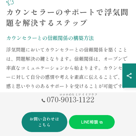
カウンセラーのサポートで浮気問
題を解決するステップ
カウンセラーとの信頼関係の構築方法
浮気問題においてカウンセラーとの信頼関係を築くこと
は、問題解決の鍵となります。信頼関係は、オープンで
率直なコミュニケーションから始まります。カウンセラ
ーに対して自分の感情や考えを素直に伝えることで、共
感と思いやりのあるサポートを受けることが可能です。
また、カウンセラー自身もプロフェッショナルとして、
ココロのヒミツ イイフウフ
070-9013-1122
クライアントの話に耳を傾け、理解しようと努める姿勢
を持ちます。信頼関係を構築するためには、定期的なセ
お問い合わせは
ッションを通じてお互いの信頼を深めることが重要で
LINE相談
こちら
す。定期的なフィードバックや、進捗状況の確認も信頼