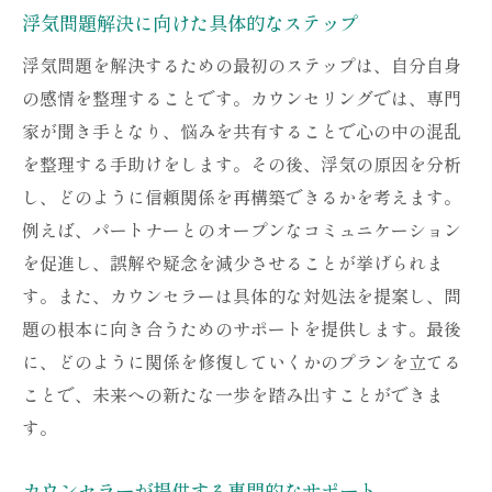
パートナーシップ改善のための具体策
浮気問題解決に向けた具体的なステップ
長期的な関係構築に向けたサポート
浮気問題を解決するための最初のステップは、自分自身
浮気問題の根本的な解決策を探る
の感情を整理することです。カウンセリングでは、専門
カウンセリングによる人生の質の向上
家が聞き手となり、悩みを共有することで心の中の混乱
浮気問題解決の第一歩としてのカウンセリング
を整理する手助けをします。その後、浮気の原因を分析
の役割
し、どのように信頼関係を再構築できるかを考えます。
例えば、パートナーとのオープンなコミュニケーション
カウンセリング開始のタイミングとその重
を促進し、誤解や疑念を減少させることが挙げられま
要性
す。また、カウンセラーは具体的な対処法を提案し、問
初回セッションでの効果的な進め方
題の根本に向き合うためのサポートを提供します。最後
浮気問題の理解を深めるためのヒント
に、どのように関係を修復していくかのプランを立てる
信頼関係を再構築するための具体的な方法
ことで、未来への新たな一歩を踏み出すことができま
浮気問題に対する長期的な視野を得る
す。
カウンセリングの継続的な利点とその効果
カウンセラーが提供する専門的なサポート