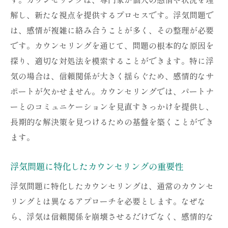
浮気の原因を探るプロセスとその意義
解し、新たな視点を提供するプロセスです。浮気問題で
未来志向のアプローチを持つために
は、感情が複雑に絡み合うことが多く、その整理が必要
夫婦関係の再構築に向けた道筋
です。カウンセリングを通じて、問題の根本的な原因を
カウンセラーと一緒に歩む問題解決の道
探り、適切な対処法を模索することができます。特に浮
気の場合は、信頼関係が大きく揺らぐため、感情的なサ
浮気の悩みにカウンセリングが有効な理由
ポートが欠かせません。カウンセリングでは、パートナ
第三者の視点から見る浮気問題の解決法
ーとのコミュニケーションを見直すきっかけを提供し、
感情の吐露とその効果について
長期的な解決策を見つけるための基盤を築くことができ
カウンセリングで得る安心感とその重要性
ます。
心の負担を軽くするためのカウンセリング
の役割
浮気問題に特化したカウンセリングの重要性
浮気問題における心理的サポートの提供
浮気問題に特化したカウンセリングは、通常のカウンセ
問題解決に向けた具体的アドバイスの共有
リングとは異なるアプローチを必要とします。なぜな
浮気問題に直面したときのカウンセリングの活
ら、浮気は信頼関係を崩壊させるだけでなく、感情的な
用法