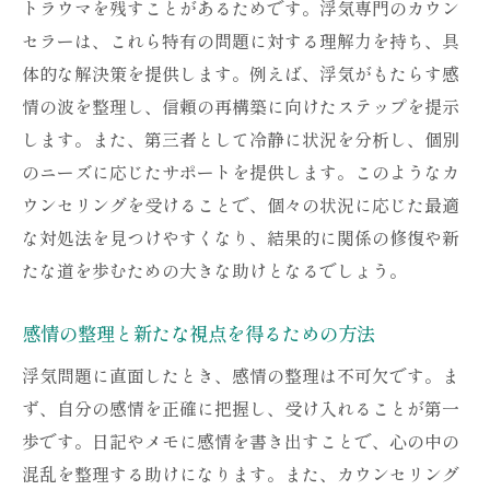
トラウマを残すことがあるためです。浮気専門のカウン
緊急時のカウンセリングの活用方法
セラーは、これら特有の問題に対する理解力を持ち、具
体的な解決策を提供します。例えば、浮気がもたらす感
問題を俯瞰して見るためのカウンセリング
情の波を整理し、信頼の再構築に向けたステップを提示
浮気問題に対する心の準備と対応策
します。また、第三者として冷静に状況を分析し、個別
カウンセリング時の効果的な質問方法
のニーズに応じたサポートを提供します。このようなカ
パートナーとの関係修復を目指すステップ
ウンセリングを受けることで、個々の状況に応じた最適
浮気問題に対する長期的な視野を持つ
な対処法を見つけやすくなり、結果的に関係の修復や新
浮気問題解決のためのカウンセリングの効果
たな道を歩むための大きな助けとなるでしょう。
カウンセリングによる信頼関係の再構築
感情の整理と新たな視点を得るための方法
問題解決のための具体的なアプローチ
感情の整理と心の安定化への道筋
浮気問題に直面したとき、感情の整理は不可欠です。ま
ず、自分の感情を正確に把握し、受け入れることが第一
浮気問題における新たな発見とその活用
歩です。日記やメモに感情を書き出すことで、心の中の
カウンセリングの継続的効果とその重要性
混乱を整理する助けになります。また、カウンセリング
浮気問題からの新たな一歩を踏み出すため