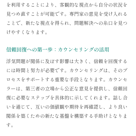
を利用することにより、客観的な視点から自分の状況を
に
見つめ直すことが可能です。専門家の意見を受け入れる
カウンセラーのサポートで浮気問題を解決する
ことで、新たな視点を得られ、問題解決への糸口を見つ
ステップ
けやすくなります。
カウンセラーとの信頼関係の構築方法
浮気問題に特化した相談の進め方
信頼回復への第一歩：カウンセリングの活用
個別の問題に応じたカウンセリングの選択
浮気問題が関係に及ぼす影響は大きく、信頼を回復する
カウンセラーの役割と問題解決への貢献
には時間と努力が必要です。カウンセリングは、そのプ
効果的なセッションを受けるための準備
ロセスをサポートする重要な手段となります。カウンセ
ラーは、第三者の立場から公正な意見を提供し、信頼回
浮気問題解決に向けた具体的な行動計画
復に必要なステップを具体的に示してくれます。話し合
浮気問題を抱える人にとってのカウンセリング
いを通じて、互いの価値観や期待を再確認し、より良い
の重要性
関係を築くための新たな基盤を構築する手助けとなりま
心の負担を軽減するカウンセリングの役割
す。
浮気問題に対する新たな視野の開拓