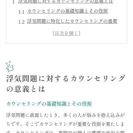
浮気問題に対するカウンセリングの意義とは
カウンセリングの基礎知識とその役割
浮気問題に特化したカウンセリングの重要
性
感情の整理と新たな視点を得るための方法
信頼回復への第一歩：カウンセリングの活
用
浮気問題解決に向けた具体的なステップ
浮気問題に対するカウンセリング
カウンセラーが提供する専門的なサポート
の意義とは
カウンセリングを通じて浮気問題を乗り越える
方法
カウンセリングの基礎知識とその役割
カウンセリングで得られる新たな洞察
浮気問題に直面したとき、多くの人が悩みを抱え込みが
パートナーとの対話を円滑にするテクニッ
ちです。そこでカウンセリングが重要な役割を果たしま
ク
す。カウンセリングは、専門家が個人の感情や状況を理