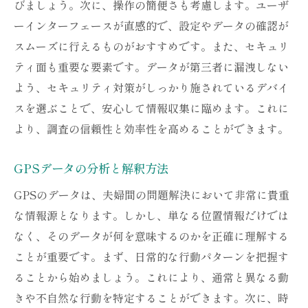
びましょう。次に、操作の簡便さも考慮します。ユーザ
GPS調査開始前に考慮すべき重要事項
ーインターフェースが直感的で、設定やデータの確認が
絆を深めるためのデータ活用法
スムーズに行えるものがおすすめです。また、セキュリ
GPSを利用した対話の促進
ティ面も重要な要素です。データが第三者に漏洩しない
調査結果を元にした信頼再構築の方法
よう、セキュリティ対策がしっかり施されているデバイ
GPS調査を継続的に活用するための工夫
スを選ぶことで、安心して情報収集に臨めます。これに
GPSとカウンセリングの組み合わせで関係修復
より、調査の信頼性と効率性を高めることができます。
を目指す
GPS調査とカウンセリングの相乗効果
GPSデータの分析と解釈方法
効果的なカウンセリングの進め方
GPSのデータは、夫婦間の問題解決において非常に貴重
GPSデータを使った問題解決の実践例
な情報源となります。しかし、単なる位置情報だけでは
なく、そのデータが何を意味するのかを正確に理解する
関係修復に向けたストラテジー
ことが重要です。まず、日常的な行動パターンを把握す
カウンセリングによる心理的サポートの重
ることから始めましょう。これにより、通常と異なる動
要性
きや不自然な行動を特定することができます。次に、時
夫婦間問題の解決に向けた具体的なアプロ