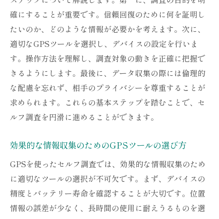
浮気証拠収集におけるGPSの具体的手法
確にすることが重要です。信頼回復のために何を証明し
GPSを活用した心理的負担の軽減法
たいのか、どのような情報が必要かを考えます。次に、
浮気問題解決のための効果的な戦術
適切なGPSツールを選択し、デバイスの設定を行いま
調査結果を元にした現実的な対策
す。操作方法を理解し、調査対象の動きを正確に把握で
きるようにします。最後に、データ収集の際には倫理的
セルフ調査で信頼を取り戻すためのGPS活用術
な配慮を忘れず、相手のプライバシーを尊重することが
信頼修復に向けたGPSの役割
求められます。これらの基本ステップを踏むことで、セ
効率的なセルフ調査の進め方
ルフ調査を円滑に進めることができます。
GPSデータの取得とその活用事例
問題解決に向けた具体的な行動プラン
効果的な情報収集のためのGPSツールの選び方
GPSを利用した証拠の保管方法
GPSを使ったセルフ調査では、効果的な情報収集のため
信頼再構築のための継続的サポート
に適切なツールの選択が不可欠です。まず、デバイスの
GPSで夫婦の絆を再構築するためのステップ
精度とバッテリー寿命を確認することが大切です。位置
初めに確認すべき基本的な心構え
情報の誤差が少なく、長時間の使用に耐えうるものを選