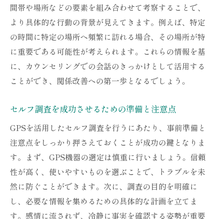
間帯や場所などの要素を組み合わせて考察することで、
ーチ
より具体的な行動の背景が見えてきます。例えば、特定
信頼を取り戻すためのGPS活用のコツと実践例
の時間に特定の場所へ頻繁に訪れる場合、その場所が特
成功事例に学ぶGPS活用のポイント
に重要である可能性が考えられます。これらの情報を基
GPSデータを活かした信頼回復法
に、カウンセリングでの会話のきっかけとして活用する
実践的なGPS活用テクニック
ことができ、関係改善への第一歩となるでしょう。
夫婦間の信頼を再構築するための工夫
セルフ調査を成功させるための準備と注意点
GPSを利用した柔軟な問題解決法
GPSを活用したセルフ調査を行うにあたり、事前準備と
再発防止のための長期的な戦略
注意点をしっかり押さえておくことが成功の鍵となりま
GPSセルフ調査が夫婦関係に与える効果とその
す。まず、GPS機器の選定は慎重に行いましょう。信頼
実例
性が高く、使いやすいものを選ぶことで、トラブルを未
GPS調査による夫婦関係への影響
然に防ぐことができます。次に、調査の目的を明確に
実例に見るGPS調査の成功と失敗
し、必要な情報を集めるための具体的な計画を立てま
GPSを活用した関係改善の実際
す。感情に流されず、冷静に事実を確認する姿勢が重要