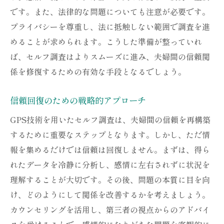
調査結果を元にした関係強化の方法
です。また、法律的な問題についても注意が必要です。
GPSで得られる心理的効果
プライバシーを尊重し、法に抵触しない範囲で調査を進
具体的な事例から学ぶGPSの有効性
めることが求められます。こうした準備が整っていれ
ば、セルフ調査はよりスムーズに進み、夫婦間の信頼関
GPSとカウンセリングを活用した夫婦間問題の
係を修復するための有効な手段となるでしょう。
解決策
総合的なアプローチによる夫婦問題解決
信頼回復のための戦略的アプローチ
カウンセリングを通じた信頼回復の方法
GPS技術を用いたセルフ調査は、夫婦間の信頼を再構築
GPSと心理療法の効果的な併用法
するために重要なステップとなります。しかし、ただ情
問題解決に向けた具体的な戦略
報を集めるだけでは信頼は回復しません。まずは、得ら
GPSデータを用いたカウンセリング技法
れたデータを冷静に分析し、感情に左右されずに状況を
夫婦間の問題を乗り越えるための実践例
理解することが大切です。その後、問題の本質に目を向
け、どのようにして関係を改善するかを考えましょう。
カウンセリングを活用し、第三者の視点からのアドバイ