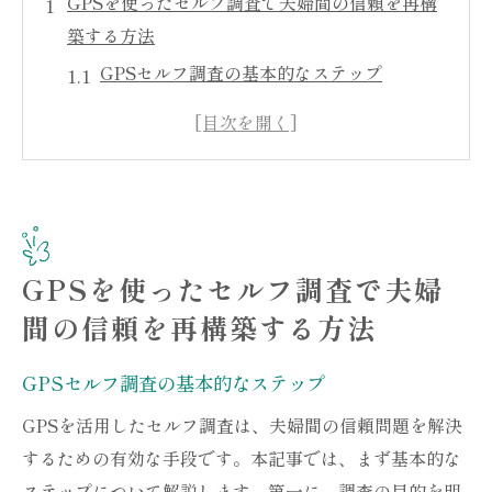
GPSを使ったセルフ調査で夫婦間の信頼を再構
築する方法
GPSセルフ調査の基本的なステップ
効果的な情報収集のためのGPSツールの選
び方
GPSデータの分析と解釈方法
セルフ調査を成功させるための準備と注意
点
GPSを使ったセルフ調査で夫婦
信頼回復のための戦略的アプローチ
間の信頼を再構築する方法
GPS調査後の適切なコミュニケーション
GPS技術で浮気問題に立ち向かう際の注意点と
GPSセルフ調査の基本的なステップ
手法
GPSを活用したセルフ調査は、夫婦間の信頼問題を解決
浮気問題におけるGPSの法的側面
するための有効な手段です。本記事では、まず基本的な
プライバシーを守るための重要なポイント
ステップについて解説します。第一に、調査の目的を明