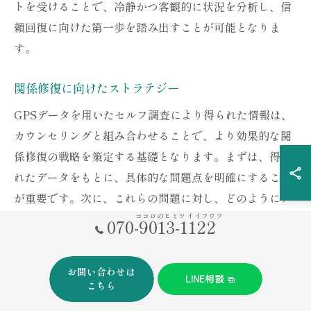
トを受けることで、冷静かつ客観的に状況を分析し、信
頼回復に向けた第一歩を踏み出すことが可能となりま
す。
関係修復に向けたストラテジー
GPSデータを用いたセルフ調査により得られた情報は、
カウンセリングと組み合わせることで、より効果的な関
係修復の戦略を策定する基礎となります。まずは、得ら
れたデータをもとに、具体的な問題点を明確にすること
が重要です。次に、これらの問題に対し、どのようにア
プローチすべきかを専門家と共に考察します。例えば、
ココロのヒミツ イイフウフ
070-9013-1122
コミュニケーションの改善や、新たなルールの設定など
が考えられます。カウンセリングにおいては、お互いの
お問い合わせは
LINE相談
気持ちや思いを共有し、共通の目標を設定することが、
こちら
信頼を再構築するためのカギとなります。これらのプロ