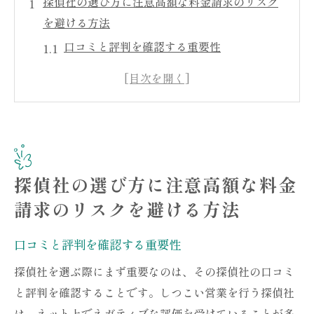
探偵社の選び方に注意高額な料金請求のリスク
を避ける方法
口コミと評判を確認する重要性
事前に料金体系を明確にする方法
契約内容を理解するための質問ポイント
信頼できる探偵社の特徴リスト
正規のライセンスを確認するステップ
相談時に注意すべき営業トーク
探偵社の選び方に注意高額な料金
しつこい営業に注意危険な探偵社の特徴を見分
請求のリスクを避ける方法
ける
しつこい営業手法の具体例
口コミと評判を確認する重要性
疑わしい探偵社の初期対応とは
探偵社を選ぶ際にまず重要なのは、その探偵社の口コミ
押し売りを防ぐための対策
と評判を確認することです。しつこい営業を行う探偵社
警戒すべきセールストークの見極め方
は、ネット上でネガティブな評価を受けていることが多