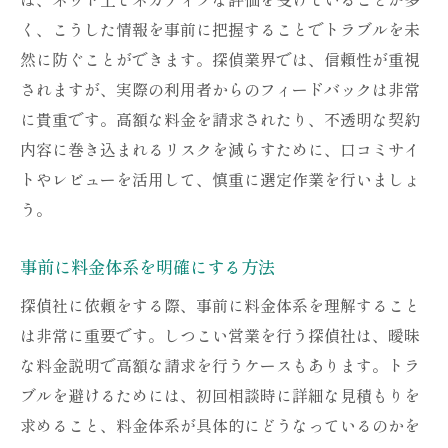
無料相談時の注意点
く、こうした情報を事前に把握することでトラブルを未
探偵社の信頼性を判断するポイント
然に防ぐことができます。探偵業界では、信頼性が重視
されますが、実際の利用者からのフィードバックは非常
不透明な契約内容に潜む罠探偵社トラブルを回
に貴重です。高額な料金を請求されたり、不透明な契約
避しよう
内容に巻き込まれるリスクを減らすために、口コミサイ
契約内容を詳細に確認する方法
トやレビューを活用して、慎重に選定作業を行いましょ
契約書に記載すべき重要項目
う。
追加料金の有無を確認する
契約前に弁護士に相談する利点
事前に料金体系を明確にする方法
契約不履行時の対処法
探偵社に依頼をする際、事前に料金体系を理解すること
契約書を保管する重要性
は非常に重要です。しつこい営業を行う探偵社は、曖昧
安心して依頼できる探偵社を選ぶためのポイン
な料金説明で高額な請求を行うケースもあります。トラ
ト
ブルを避けるためには、初回相談時に詳細な見積もりを
安心感をもたらす探偵社の条件
求めること、料金体系が具体的にどうなっているのかを