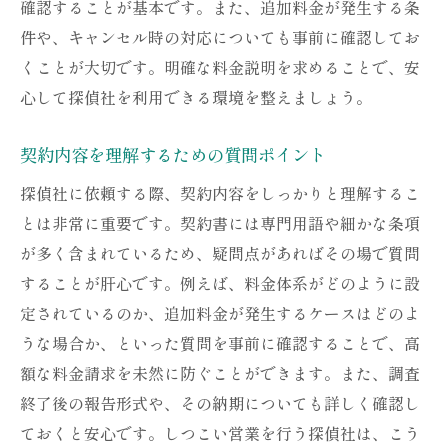
確認することが基本です。また、追加料金が発生する条
調査実績の確認方法
件や、キャンセル時の対応についても事前に確認してお
評価の高い探偵社の探し方
くことが大切です。明確な料金説明を求めることで、安
カスタマーサポートの質を確認する
心して探偵社を利用できる環境を整えましょう。
長年の実績がある探偵社を選ぶ理由
安心できる探偵社の見分け方
契約内容を理解するための質問ポイント
トラブルの元高額な料金設定の見極め方
探偵社に依頼する際、契約内容をしっかりと理解するこ
疑わしい料金体系の特徴
とは非常に重要です。契約書には専門用語や細かな条項
事前見積もりを取得する方法
が多く含まれているため、疑問点があればその場で質問
高額請求の理由を確認するアプローチ
することが肝心です。例えば、料金体系がどのように設
定されているのか、追加料金が発生するケースはどのよ
料金交渉の際の注意点
うな場合か、といった質問を事前に確認することで、高
料金トラブルの解決策
額な料金請求を未然に防ぐことができます。また、調査
料金設定に関するFAQ
終了後の報告形式や、その納期についても詳しく確認し
探偵社との契約前に確認するべき重要な事項
ておくと安心です。しつこい営業を行う探偵社は、こう