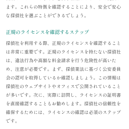
ます。これらの特徴を確認することにより、安全で安心
信頼できる探偵社が与える安心感
な探偵社を選ぶことができるでしょう。
調査結果の精度と信頼性の重要性
適切な選択がトラブルを防ぐ理由
正規のライセンスを確認するステップ
探偵社選びで心の平安を得る
探偵社を利用する際、正規のライセンスを確認すること
プロフェッショナルな探偵社が提供する価
は非常に重要です。正規のライセンスを持たない探偵社
値
は、違法行為や高額な料金請求を行う危険性が高いた
最適な探偵社選びがもたらす利益
め、注意が必要です。まず、探偵業法に基づく公安委員
会の認可を取得しているか確認しましょう。この情報は
探偵社のウェブサイトやオフィスで公開されていること
が多いです。次に、実際に訪問し、ライセンスの証明書
を直接確認することもお勧めします。探偵社の信頼性を
確保するためには、ライセンスの確認は必須のステップ
です。