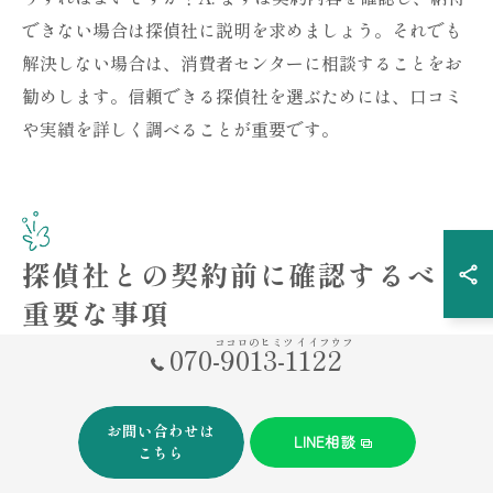
できない場合は探偵社に説明を求めましょう。それでも
解決しない場合は、消費者センターに相談することをお
勧めします。信頼できる探偵社を選ぶためには、口コミ
や実績を詳しく調べることが重要です。
探偵社との契約前に確認するべき
重要な事項
ココロのヒミツ イイフウフ
070-9013-1122
ライセンスと認可の確認方法
探偵社を選ぶ際には、まずその探偵社が適切なライセン
お問い合わせは
スと認可を受けているかを確認することが重要です。探
LINE相談
こちら
偵業法に基づき、探偵業務を行うには公安委員会からの