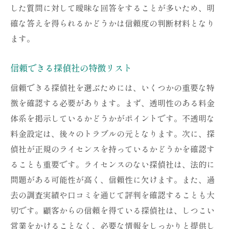
ライセンスと認可の確認方法
した質問に対して曖昧な回答をすることが多いため、明
契約前の質問リスト
確な答えを得られるかどうかは信頼度の判断材料となり
探偵社の信用度を評価する基準
ます。
契約前に知っておくべき法律事項
信頼できる探偵社の特徴リスト
契約時に家族や専門家に相談するメリット
信頼できる探偵社を選ぶためには、いくつかの重要な特
ベストな契約条件を確保する交渉術
徴を確認する必要があります。まず、透明性のある料金
悪徳探偵社の手口を知り安心な調査を依頼する
体系を掲示しているかどうかがポイントです。不透明な
悪徳探偵社の典型的な手口
料金設定は、後々のトラブルの元となります。次に、探
安心できる探偵社の選定基準
偵社が正規のライセンスを持っているかどうかを確認す
探偵社とのコミュニケーションのコツ
ることも重要です。ライセンスのない探偵社は、法的に
信頼できる探偵社との長期関係の築き方
問題がある可能性が高く、信頼性に欠けます。また、過
悪徳業者から身を守るための情報収集法
去の調査実績や口コミを通じて評判を確認することも大
安心調査を実現するためのチェックリスト
切です。顧客からの信頼を得ている探偵社は、しつこい
営業をかけることなく、必要な情報をしっかりと提供し
適切な探偵社選びが安心をもたらすその理由