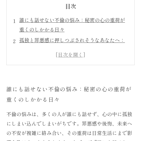
目次
誰にも話せない不倫の悩み：秘密の心の重荷が
重くのしかかる日々
孤独と罪悪感に押しつぶされそうなあなたへ：
心の窓口で見つける安心感
不倫の秘密を打ち明ける勇気：初めての相談が
もたらす心の解放
専門家と共感が織りなす支え合いの空間：悩み
誰にも話せない不倫の悩み：秘密の心の重荷が
を整理し新しい自分へ踏み出す
重くのしかかる日々
もう一人じゃない、不倫相談の心の窓口があな
たの味方になる理由
不倫の悩みは、多くの人が誰にも話せず、心の中に孤独
不倫の悩みを抱えたまま生きるリスクとその解
にしまい込んでしまいがちです。罪悪感や後悔、未来へ
決策
の不安が複雑に絡み合い、その重荷は日常生活にまで影
心の負担を軽くして、新たな一歩を踏み出すた