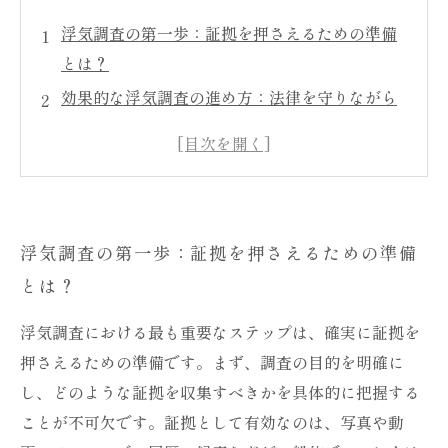
浮気調査の第一歩：証拠を押さえるための準備
とは？
効果的な浮気調査の進め方：法律を守りながら
証拠を集めるコツ
見逃し厳禁！確実に証拠を押さえるための調査
ポイントとは？
成功事例から学ぶ浮気調査：確実な証拠取得で
浮気調査の第一歩：証拠を押さえるための準備
問題解決へ
とは？
浮気問題の最終決着：集めた証拠で安心できる
未来をつかむ
浮気調査における最も重要なステップは、確実に証拠を
浮気調査の基本知識：初めての方でもわかりや
押さえるための準備です。まず、調査の目的を明確に
すい手法紹介
し、どのような証拠を収集すべきかを具体的に把握する
浮気調査の注意点と法律遵守：トラブルを避け
ことが不可欠です。証拠として有効なのは、写真や動
るための重要ポイント