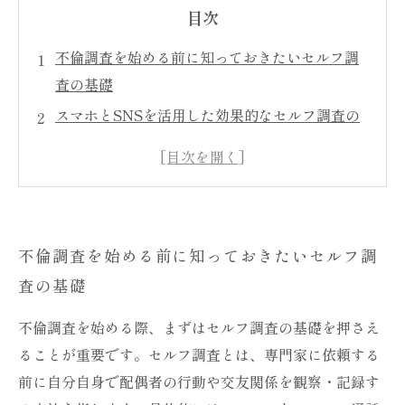
目次
不倫調査を始める前に知っておきたいセルフ調
査の基礎
スマホとSNSを活用した効果的なセルフ調査の
ポイント
日常の行動観察から見抜く不倫の兆候とは？
初心者でもできる証拠収集の具体的な方法と注
意点
不倫調査を始める前に知っておきたいセルフ調
セルフ調査で掴んだ事実をもとに冷静に次の一
査の基礎
手を考える
セルフ調査が難しいと感じたときの探偵依頼の
不倫調査を始める際、まずはセルフ調査の基礎を押さえ
タイミング
ることが重要です。セルフ調査とは、専門家に依頼する
不倫問題に直面したあなたへ─自分でできる調
前に自分自身で配偶者の行動や交友関係を観察・記録す
査から解決へ