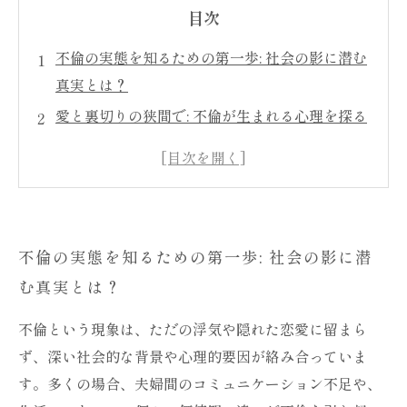
目次
不倫の実態を知るための第一歩: 社会の影に潜む
真実とは？
愛と裏切りの狭間で: 不倫が生まれる心理を探る
不倫の原因と背景: なぜ人は禁じられた道を選ぶ
のか？
不倫がもたらす影響: 人間関係の崩壊と心の傷
社会的偏見に挑む: 不倫を理解するための新たな
不倫の実態を知るための第一歩: 社会の影に潜
視点
む真実とは？
新たな視野を開く: 不倫を通して見える人間関係
の本質
不倫という現象は、ただの浮気や隠れた恋愛に留まら
ず、深い社会的な背景や心理的要因が絡み合っていま
す。多くの場合、夫婦間のコミュニケーション不足や、