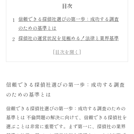
目次
信頼できる探偵社選びの第一歩：成功する調査
のための基準とは
探偵社の運営状況を見極める！法律と業界基準
を守る探偵とは
過去の実績が語る！信頼できる探偵社を見つけ
るためのチェックポイント
初回相談で見抜く！探偵が親身になれるかどう
信頼できる探偵社選びの第一歩：成功する調査
かの見極め方
のための基準とは
不倫調査を成功させるために：探偵社選びの重
要性
信頼できる探偵社選びの第一歩：成功する調査のための
信頼のおける探偵社の特徴と選び方：あなたの
基準とは 不倫問題の解決に向けて、信頼できる探偵社を
不安を解消するために
選ぶことは非常に重要です。まず第一に、探偵社の業界
安心して依頼できる探偵社を導く：信頼構築の