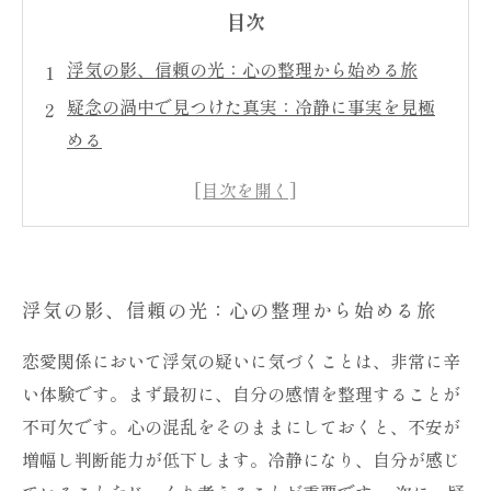
目次
浮気の影、信頼の光：心の整理から始める旅
疑念の渦中で見つけた真実：冷静に事実を見極
める
心の声に耳を傾けよう：浮気の疑いが呼ぶ感情
の整理
対話の扉を開く：相手とのコミュニケーション
の重要性
浮気の影、信頼の光：心の整理から始める旅
信頼の再構築：浮気の疑いを乗り越えて新たな
関係へ
恋愛関係において浮気の疑いに気づくことは、非常に辛
前を向いて進むために：心の疑念を軽減するヒ
い体験です。まず最初に、自分の感情を整理することが
ント
不可欠です。心の混乱をそのままにしておくと、不安が
浮気の疑いを克服するための手順と心の準備
増幅し判断能力が低下します。冷静になり、自分が感じ