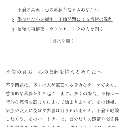
不倫の真実：心の葛藤を抱えるあなたへ
傷ついた心を癒す：不倫問題による情緒の混乱
信頼の再構築：カウンセリングの力を知る
不倫経験者の声：カウンセリングで心の整理を
する
新たな関係を築くために：解決の糸口とは
勇気をもって進もう：不倫問題を乗り越える道
不倫の真実：心の葛藤を抱えるあなたへ
光を見出す：カウンセリングで得る新たな希望
不倫問題は、多くの人が直面する身近なテーマであり、
感情的な葛藤を引き起こします。多くの場合、不倫は一
時的な感情の高まりによって始まりますが、その結果、
家族や友人に及ぼす影響は計り知れません。不倫を経験
した方や、そのパートナーは、自分たちの感情や関係性