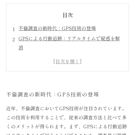
目次
不倫調査の新時代：GPS技術の登場
GPSによる行動追跡：リアルタイムで疑惑を解
消
不倫の真実を暴く：証拠としての信頼性を高め
る
無駄な労力を削減：効率的な調査手法のメリッ
ト
不倫調査の新時代：GPS技術の登場
心の負担を軽減：GPSで得られる安心感
不倫調査におけるGPSの効果：ケーススタディ
近年、不倫調査においてGPS技術が注目されています。
から学ぶ
この技術を利用することで、従来の調査方法と比べて多
まとめ：GPSが変える不倫調査の未来
くのメリットが得られます。まず、GPSによる行動追跡